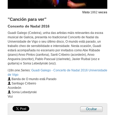
Concerto de Nadal 2016
14 de dec. de 2016
Visto
1862
veces
"Canción para ver"
"Vida"
Concerto de Nadal 2016
Concerto de Nadal 2016
14 de dec. de 2016
Guadi Galego (Cedeira), unha das artistas máis relevantes da escea
musical de Galicia, presenta no tradicional Concerto de Nadal da
Universidade de Vigo o seu último disco, O mundo está parado, un
"Dende de Marchaches"
traballo cheo de sensibilidade e intensidade. Nesta ocasión, Guadi
Concerto de Nadal 2016
estará acompañada no escenario por invitados como Abe Rábade
14 de dec. de 2016
(piano) Anxo Pintos (zanfona), Santi Cribeiro (acordeón), Anxo
Angueira (escritor), Pablo Pascual (clarinete), Javier Ruibal (voz e
guitarra) e Sonia Lebedynski (voz).
Saúdo e presentación de Abe Rábade
i18n.one.Series:
Guadi Galego - Concerto de Nadal 2016 Universidade
Concerto de Nadal 2016
de Vigo
14 de dec. de 2016
Banda de O mundo está Parado
Santiago Cribeiro
Acordeón
"O privilexio é soñar"
Sonia Lebedynski
Concerto de Nadal 2016
Voz
14 de dec. de 2016
Ocultar
"El Entorno"