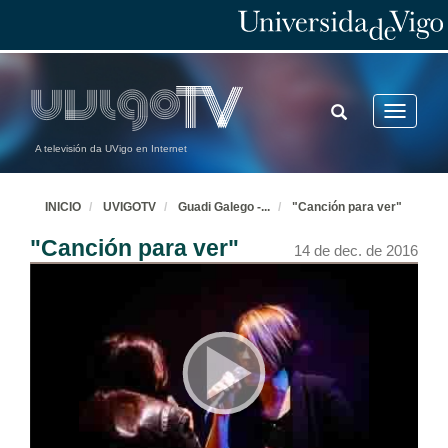
TOGGLE
Toggle
SEARCH
navigatio
A televisión da UVigo en Internet
INICIO
UVIGOTV
Guadi Galego -
...
"Canción para ver"
"Canción para ver"
14 de dec. de 2016
Guadi Galego. O mundo está parado
Concerto Completo
14 de dec. de 2016
Poema de Anxo Angueira