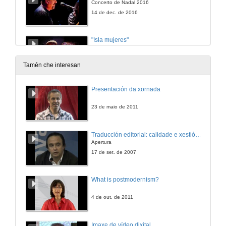
Concerto de Nadal 2016
14 de dec. de 2016
"Isla mujeres"
Concerto de Nadal 2016
14 de dec. de 2016
Tamén che interesan
Presentación da sección de corda
Presentación da xornada
Concerto de Nadal 2016
14 de dec. de 2016
23 de maio de 2011
"Vas cara arriba"
Traducción editorial: calidade e xestión de proxectos
Concerto de Nadal 2016
Apertura
14 de dec. de 2016
17 de set. de 2007
"Quixera"
What is postmodernism?
Concerto de Nadal 2016
14 de dec. de 2016
4 de out. de 2011
Presentación da sección de vento
Imaxe de vídeo dixital