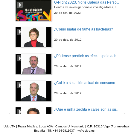
G-Night 2023. Noite Galega das Persoas Investigadoras. Conciencias creativas
Centos de investigadoras e investigadores, decenas de actividades e sete cidades
5 de nov. de 2010
29 de set. de 2023
Hipófisis (Parte 2)
¿Como matar de fame as bacterias?
5 de nov. de 2010
20 de dec. de 2012
Sistema neuroendocrino e conducta (Parte 1)
¿Pódense predicir os efectos polo achegamento á Terra dos asteroides?
11 de nov. de 2010
20 de dec. de 2012
Sistema neuroendocrino e conducta (Parte 2)
¿Cal é a situación actual do consumo cinematográfico?
11 de nov. de 2010
20 de dec. de 2012
Urxencias en tiroidología
¿Que é unha zeolita e cales son as súas aplicacións?
12 de nov. de 2010
20 de dec. de 2012
UvigoTV | Praza Miralles. Local A3A | Campus Universitario | C.P. 36310 Vigo (Pontevedra) |
España | Tlf: +34 986811937 |
tv@uvigo.es
Educación diabetológica