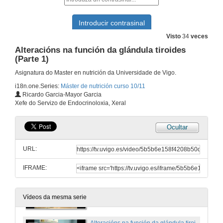
O hipotálamo (Parte 2)
21 de out. de 2010
Visto
34
veces
Diabetes Mellitus
Alteracións na función da glándula tiroides
(Parte 1)
21 de out. de 2010
Asignatura do Master en nutrición da Universidade de Vigo.
i18n.one.Series:
Máster de nutrición curso 10/11
Fisiopatología e manexo clínico da obesidade
Ricardo Garcia-Mayor Garcia
Xefe do Servizo de Endocrinoloxia, Xeral
22 de out. de 2010
Ocultar
Diabetes Mellitus II
URL:
22 de out. de 2010
IFRAME:
Diabetes Mellitus III
28 de out. de 2010
Vídeos da mesma serie
Alteracións na función da glándula tiroides (Parte 1)