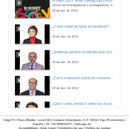
G-Night 2023. Noite Galega das Persoas Investigadoras. Conciencias creativas
Centos de investigadoras e investigadores, decenas de actividades e sete cidades
29 de out. de 2010
29 de set. de 2023
Eixo hipotalámico-hipofisario adrenal (Parte 1)
¿Como matar de fame as bacterias?
4 de nov. de 2010
20 de dec. de 2012
Eixo hipotalámico-hipofisario adrenal (Parte 2)
¿Pódense predicir os efectos polo achegamento á Terra dos asteroides?
4 de nov. de 2010
20 de dec. de 2012
Hipófisis (Parte 1)
¿Cal é a situación actual do consumo cinematográfico?
5 de nov. de 2010
20 de dec. de 2012
Hipófisis (Parte 2)
¿Que é unha zeolita e cales son as súas aplicacións?
5 de nov. de 2010
20 de dec. de 2012
UvigoTV | Praza Miralles. Local A3A | Campus Universitario | C.P. 36310 Vigo (Pontevedra) |
España | Tlf: +34 986811937 |
tv@uvigo.es
Sistema neuroendocrino e conducta (Parte 1)
Accesibilidade
|
Aviso Legal
|
Condicións de uso
|
Política de cookies