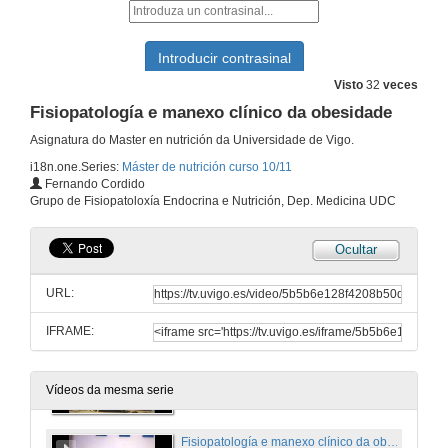
15 de out. de 2010
Integración do metabolismo
Visto
32
veces
Fisiopatología e manexo clínico da obesidade
15 de out. de 2010
Asignatura do Master en nutrición da Universidade de Vigo.
i18n.one.Series:
Máster de nutrición curso 10/11
O hipotálamo (Parte 1)
Fernando Cordido
Grupo de Fisiopatoloxía Endocrina e Nutrición, Dep. Medicina UDC
21 de out. de 2010
Ocultar
O hipotálamo (Parte 2)
URL:
21 de out. de 2010
IFRAME:
Diabetes Mellitus
21 de out. de 2010
Vídeos da mesma serie
Fisiopatología e manexo clínico da obesidade