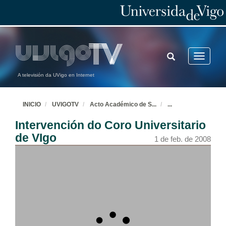
TOGGLE
Toggle
SEARCH
navigatio
A televisión da UVigo en Internet
INICIO
UVIGOTV
Acto Académico de S
...
...
Intervención do Coro Universitario
de VIgo
1 de feb. de 2008