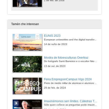
1 de feb. de 2008
Tamén che interesan
EUNIS 2023
European univesrities and the digital transformation: challenges and opportunities ahead
14 de xuño de 2023
Mostra de fotoesculturas Overtraz
Do fotógrafo Santi Barreiros e o escultor Nito Contreras.
13 de xul. de 2023
Feira EmpregoinCampus Vigo 2024
Preto de medio millar de alumnas e alumnos buscan coñecer máis de preto as oportunidades que lles achegan as arredor de medio cento de empresas que participan na edición viguesa da feira. Xunto coa visita aos stands, durante a feria desenvólvense varias actividades complementarias, como obradoiros, conversas, mesas redondas ou o pasaporte de empregabilidade, un espazo no que poderán recibir asesoramento sobre o seu CV.
29 de feb. de 2024
Imaxinémonos sen límites. Cátedras Telefónica
Sólo quen coñece as preguntas pode imaxinar novas respostas