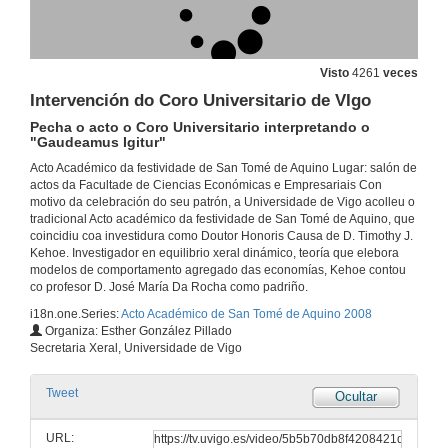
Visto
4261
veces
Intervención do Coro Universitario de VIgo
Pecha o acto o Coro Universitario interpretando o
"Gaudeamus Igitur"
Entrada dos asistentes
Entrada da comitiva académica mentres o Coro Universitario entona o "Veni Creator Igitur"
Acto Académico da festividade de San Tomé de Aquino Lugar: salón de
1 de feb. de 2008
actos da Facultade de Ciencias Económicas e Empresariais Con
motivo da celebración do seu patrón, a Universidade de Vigo acolleu o
tradicional Acto académico da festividade de San Tomé de Aquino, que
coincidiu coa investidura como Doutor Honoris Causa de D. Timothy J.
Apertura do Acto Académico
Kehoe. Investigador en equilibrio xeral dinámico, teoría que elebora
modelos de comportamento agregado das economías, Kehoe contou
1 de feb. de 2008
co profesor D. José María Da Rocha como padriño.
i18n.one.Series:
Acto Académico de San Tomé de Aquino 2008
Presentación de D. Timothy Kehoe
Organiza: Esther González Pillado
Secretaria Xeral, Universidade de Vigo
1 de feb. de 2008
Tweet
Ocultar
Investidura como Doutora Honoris Causa pola Universidade de Vigo
URL: