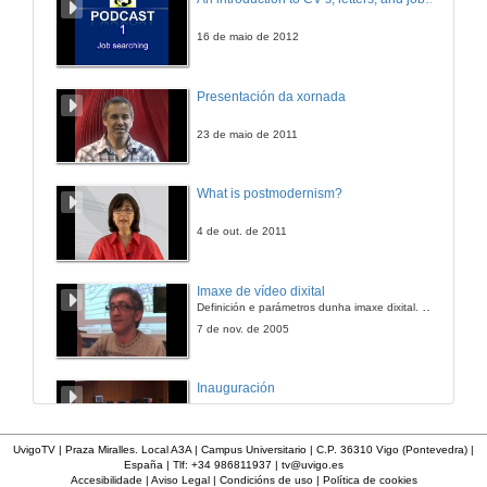
11 de maio de 2010
16 de maio de 2012
Presentación da xornada
23 de maio de 2011
What is postmodernism?
4 de out. de 2011
Imaxe de vídeo dixital
Definición e parámetros dunha imaxe dixital. Resolución e Aspecto. Profundidade da cor. Compresión. Frame por segundo. Entrelazado. Campos, cadros
7 de nov. de 2005
Inauguración
8 de maio de 2010
UvigoTV | Praza Miralles. Local A3A | Campus Universitario | C.P. 36310 Vigo (Pontevedra) |
España | Tlf: +34 986811937 |
tv@uvigo.es
Accesibilidade
|
Aviso Legal
|
Condicións de uso
|
Política de cookies
A inserción laboral dos licenciados en Ciencias do Mar: a carreira investigadora