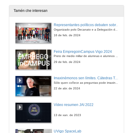
11 de maio de 2010
Tamén che interesan
Representantes políticos debaten sobre educación e xuventude no campus de Pontevedra
Organizado polo Decanato e a Delegación de Alumnado de Dirección e Xestión Pública e coa participación de candidatos de PP, BNG, PSOE, Sumar e Podemos
16 de feb. de 2024
Feira EmpregoinCampus Vigo 2024
Preto de medio millar de alumnas e alumnos buscan coñecer máis de preto as oportunidades que lles achegan as arredor de medio cento de empresas que participan na edición viguesa da feira. Xunto coa visita aos stands, durante a feria desenvólvense varias actividades complementarias, como obradoiros, conversas, mesas redondas ou o pasaporte de empregabilidade, un espazo no que poderán recibir asesoramento sobre o seu CV.
29 de feb. de 2024
Imaxinémonos sen límites. Cátedras Telefónica
Sólo quen coñece as preguntas pode imaxinar novas respostas
22 de abr. de 2024
Vídeo resumen JAI 2022
13 de xan. de 2023
UVigo SpaceLab