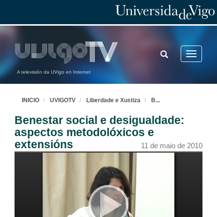
TOGGLE
Toggle
SEARCH
navigatio
A televisión da UVigo en Internet
INICIO
UVIGOTV
Liberdade e Xustiza
B
...
Benestar social e desigualdade:
aspectos metodolóxicos e
extensións
11 de maio de 2010