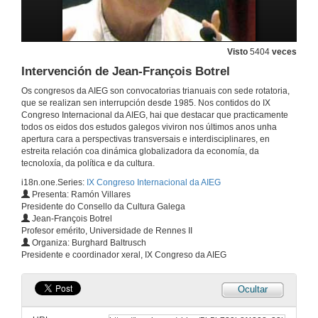
13 de xul. de 2009
Contribución de Emilio Pita á cultura galega en Galicia e en América
Visto
5404
veces
Intervención de Jean-François Botrel
13 de xul. de 2009
Os congresos da AIEG son convocatorias trianuais con sede rotatoria,
que se realizan sen interrupción desde 1985. Nos contidos do IX
Quenda de preguntas
Congreso Internacional da AIEG, hai que destacar que practicamente
todos os eidos dos estudos galegos viviron nos últimos anos unha
13 de xul. de 2009
apertura cara a perspectivas transversais e interdisciplinares, en
estreita relación coa dinámica globalizadora da economía, da
tecnoloxía, da política e da cultura.
Humanism and the Supernatural in Suso de Toro´s A sombra cazadora
i18n.one.Series:
IX Congreso Internacional da AIEG
Presenta: Ramón Villares
14 de xul. de 2009
Presidente do Consello da Cultura Galega
Jean-François Botrel
Profesor emérito, Universidade de Rennes II
O humano na obra de Manuel Rivas: unha ponte entre o galego e o universal
Organiza: Burghard Baltrusch
Presidente e coordinador xeral, IX Congreso da AIEG
14 de xul. de 2009
Ocultar
A recepción en Francia da obra de Manuel Rivas e de Suso de Toro