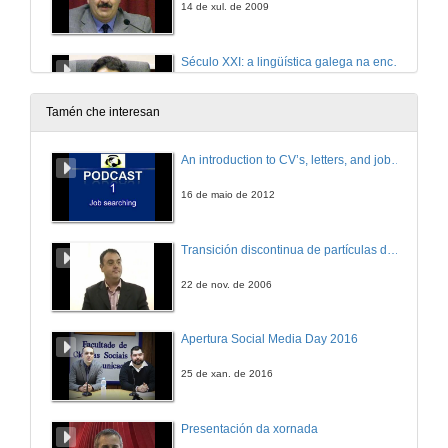
14 de xul. de 2009
Século XXI: a lingüística galega na encrucillada
14 de xul. de 2009
Tamén che interesan
Quenda de preguntas
An introduction to CV’s, letters, and job searching
14 de xul. de 2009
16 de maio de 2012
Sinxelo, correcto, claro e natural
Transición discontinua de partículas de microgel termosensible
panorámica das políticas lingüísticas das televisións en linguas minorizadas
14 de xul. de 2009
22 de nov. de 2006
Mahoma ou Mafomede? Librería ou libraría? Venezuelano ou venezolano? Birmania ou Myanmar?
Apertura Social Media Day 2016
14 de xul. de 2009
25 de xan. de 2016
O control da calidade lingüística na TVG
Presentación da xornada