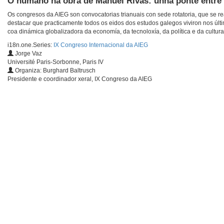
O humano na obra de Manuel Rivas: unha ponte entre 
Os congresos da AIEG son convocatorias trianuais con sede rotatoria, que se r
destacar que practicamente todos os eidos dos estudos galegos viviron nos últim
coa dinámica globalizadora da economía, da tecnoloxía, da política e da cultura
i18n.one.Series:
IX Congreso Internacional da AIEG
Jorge Vaz
Université Paris-Sorbonne, Paris IV
Organiza: Burghard Baltrusch
Presidente e coordinador xeral, IX Congreso da AIEG