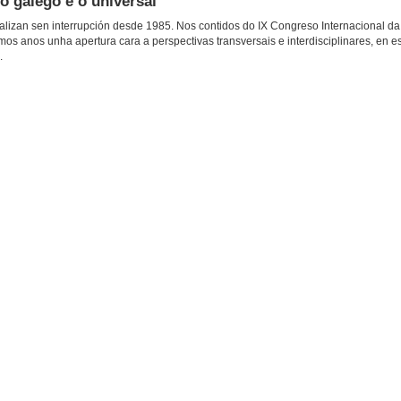
o galego e o universal
ealizan sen interrupción desde 1985. Nos contidos do IX Congreso Internacional da
os anos unha apertura cara a perspectivas transversais e interdisciplinares, en est
.