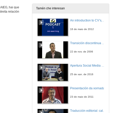
14 de xul. de 2009
 AIEG, hai que
Tamén che interesan
reita relación
Intervención de Elías Torres
An introduction to CV’s, letters, and job searching
14 de xul. de 2009
16 de maio de 2012
Quenda de preguntas
Transición discontinua de partículas de microgel termosensible
14 de xul. de 2009
22 de nov. de 2006
Século XXI: a lingüística galega na encrucillada
Apertura Social Media Day 2016
14 de xul. de 2009
25 de xan. de 2016
Quenda de preguntas
Presentación da xornada
14 de xul. de 2009
23 de maio de 2011
Sinxelo, correcto, claro e natural
panorámica das políticas lingüísticas das televisións en linguas minorizadas
Traducción editorial: calidade e xestión de proxectos
14 de xul. de 2009