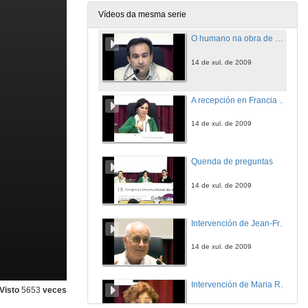
14 de xul. de 2009
Vídeos da mesma serie
O humano na obra de Manuel Rivas: unha ponte entre o galego e o universal
14 de xul. de 2009
A recepción en Francia da obra de Manuel Rivas e de Suso de Toro
14 de xul. de 2009
Quenda de preguntas
14 de xul. de 2009
Intervención de Jean-François Botrel
14 de xul. de 2009
Intervención de Maria Rosa Lojo
Visto
5653
veces