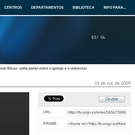
13 de xul. de 2009
CENTROS
DEPARTAMENTOS
BIBLIOTECA
INFO PARA...
A situación da crítica galega nos medios de comunicación
13 de xul. de 2009
ES /
GL
A crítica na era dixital, que crítica?
13 de xul. de 2009
el Rivas: unha ponte entre o galego e o universal
Contribución de Emilio Pita á cultura galega en Galicia e en América
13 de xul. de 2009
14 de xul. de 2009
Quenda de preguntas
Ocultar
13 de xul. de 2009
URL:
IFRAME:
Humanism and the Supernatural in Suso de Toro´s A sombra cazadora