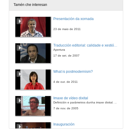
8 de xuño de 2012
Tamén che interesan
Xardín Desordenado "Os malos sen revólver"
Presentación da xornada
8 de xuño de 2012
23 de maio de 2011
Traducción editorial: calidade e xestión de proxectos
Apertura
17 de set. de 2007
What is postmodernism?
4 de out. de 2011
Imaxe de vídeo dixital
Definición e parámetros dunha imaxe dixital. Resolución e Aspecto. Profundidade da cor. Compresión. Frame por segundo. Entrelazado. Campos, cadros
7 de nov. de 2005
Inauguración