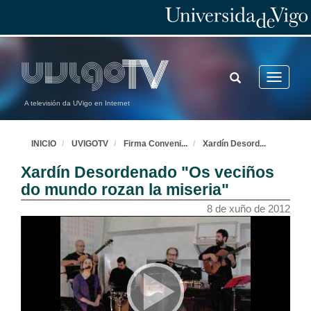
TOGGLE
Toggle
SEARCH
navigatio
A televisión da UVigo en Internet
INICIO
UVIGOTV
Firma Conveni
...
Xardín Desord
...
Xardín Desordenado "Os veciños
do mundo rozan la miseria"
8 de xuño de 2012