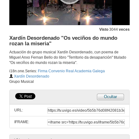
Visto
3044
veces
Xardín Desordenado "Os veciños do mundo
rozan la miseria"
Actuación do grupo musical Xardín Desordenado, cun poema de
Miguel Anxo Fernan Bello do libro "Territorio da desaparición" titulado
"Os veciños do mundo rozan la miseria".
i18n.one.Series:
Firma Convenio Real Academia Galega
Presentación
Xardín Desordenado
Grupo Musical
8 de xuño de 2012
Ocultar
Intervención do Presidente da Universidad de Vigo D. Salustiano Mato de la Iglesia
URL:
8 de xuño de 2012
IFRAME:
Intervención do Presidente da Real Academia Galega D. Xosé Luis Méndez Ferrín