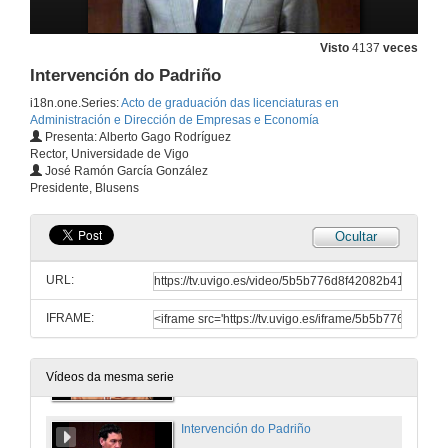
Visto
4137
veces
Intervención do Padriño
i18n.one.Series:
Acto de graduación das licenciaturas en
Administración e Dirección de Empresas e Economía
Presenta: Alberto Gago Rodríguez
Rector, Universidade de Vigo
Inauguración do acto
José Ramón García González
Mostra de música e baile galego
Presidente, Blusens
21 de xul. de 2010
Ocultar
Intervención Decano Facultade de Ciencias Económicas e Empresariais de Vigo
URL:
21 de xul. de 2010
IFRAME:
Intervención Decano do Colexio de Economistas de Pontevedra
21 de xul. de 2010
Vídeos da mesma serie
Intervención do Padriño