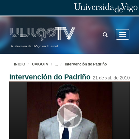
TOGGLE
Toggle
SEARCH
navigatio
A televisión da UVigo en Internet
INICIO
UVIGOTV
...
Intervención do Padriño
Intervención do Padriño
21 de xul. de 2010