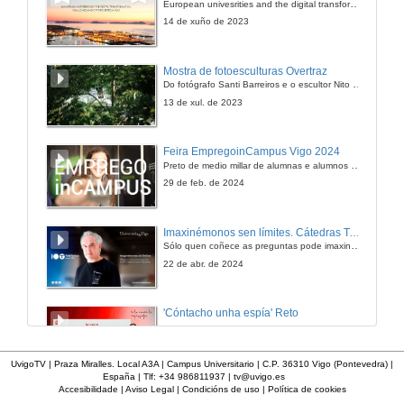
European univesrities and the digital transformation: challenges and opportunities ahead
14 de xuño de 2023
Mostra de fotoesculturas Overtraz
Do fotógrafo Santi Barreiros e o escultor Nito Contreras.
13 de xul. de 2023
Feira EmpregoinCampus Vigo 2024
Preto de medio millar de alumnas e alumnos buscan coñecer máis de preto as oportunidades que lles achegan as arredor de medio cento de empresas que participan na edición viguesa da feira. Xunto coa visita aos stands, durante a feria desenvólvense varias actividades complementarias, como obradoiros, conversas, mesas redondas ou o pasaporte de empregabilidade, un espazo no que poderán recibir asesoramento sobre o seu CV.
29 de feb. de 2024
Imaxinémonos sen límites. Cátedras Telefónica
Sólo quen coñece as preguntas pode imaxinar novas respostas
22 de abr. de 2024
'Cóntacho unha espía' Reto
23 de dec. de 2020
UvigoTV | Praza Miralles. Local A3A | Campus Universitario | C.P. 36310 Vigo (Pontevedra) |
España | Tlf: +34 986811937 |
tv@uvigo.es
Accesibilidade
|
Aviso Legal
|
Condicións de uso
|
Política de cookies
'Cóntacho unha espía' Criptografía