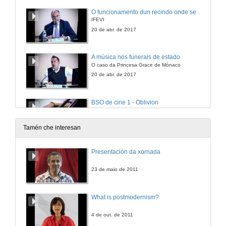
O funcionamento dun recindo onde se realizan grandes eventos
IFEVI
20 de abr. de 2017
A música nos funerais de estado
O caso da Princesa Grace de Mónaco
20 de abr. de 2017
BSO de cine 1 - Oblivion
Cuarteto Scordatura
20 de abr. de 2017
Tamén che interesan
BSO de cine 2 - Almorzo con diamantes "Moon river"
Presentación da xornada
Cuarteto Scordatura
20 de abr. de 2017
23 de maio de 2011
BSO de cine 3 - Memorias de África "Volando sobre África"
What is postmodernism?
Cuarteto Scordatura
20 de abr. de 2017
4 de out. de 2011