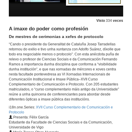
A comunicación lexislativa no Estado social e democrático de Dereito
19 de abr. de 2017
Visto
334
veces
A imaxe do poder como profesión
Protocolo institucional en España
De mestres de cerimonias a xefes de protocolo
Protocolo dende a Presidencia do Goberno
19 de abr. de 2017
“Cando o presidente da Generalitat de Cataluña Josep Tarradellas
retornou do exilio e tivo unha xuntanza con Adolfo Suárez, díxolle que
todo era negociable menos o protocolo”. Con esta anécdota puña de
relevo o profesor de Ciencias Sociais e da Comunicación Fernando
Cerimonias de acceso ao poder en España
Ramos a importancia dunha disciplina que conforma a “visibilidade
Os Presidentes da República
dunha institución”, e que nas xornadas de mércores e xoves centra
19 de abr. de 2017
nesta facultade pontevedresa as VI Xornadas Internacionais de
Comunicación Institucional e Imaxe Pública–XVII Curso
Complementario de Comunicación e Protocolo. Con 205 estudantes
A cortesía parlamentaria e as boas formas na Cámara
matriculados, o “curso complementario máis antigo da Universidade”
reúne a unha quincena de conferenciantes para abordar desde
19 de abr. de 2017
diferentes ópticas a imaxe pública das institucións.
i18n.one.Series:
XVII Curso Complementario de Comunicación e
Protocolo
A presentación de cartas credenciais
Presenta: Félix García
Cerimonial e Protocolo na Corte española
Estudante da Facultade de Ciencias Sociais e da Comunicación,
19 de abr. de 2017
Universidade de Vigo