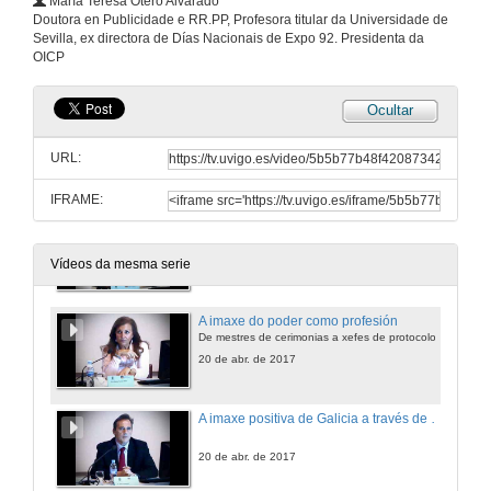
María Teresa Otero Alvarado
Doutora en Publicidade e RR.PP, Profesora titular da Universidade de
O agasallo como elemento de comunicación cultural ao longo da historia
Sevilla, ex directora de Días Nacionais de Expo 92. Presidenta da
Da civilización chinesa ao noso tempo
OICP
19 de abr. de 2017
Ocultar
A ofrenda do antigo Reino de Galicia
Cerimonial, tradición e política na Catedral de Lugo
URL:
19 de abr. de 2017
IFRAME:
Entrega do título de fillo predilecto
19 de abr. de 2017
Vídeos da mesma serie
A imaxe do poder como profesión
De mestres de cerimonias a xefes de protocolo
20 de abr. de 2017
A imaxe positiva de Galicia a través de Galicia Calidade
20 de abr. de 2017