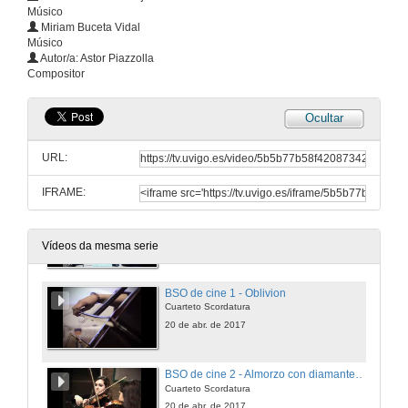
Músico
Miriam Buceta Vidal
Músico
A imaxe positiva de Galicia a través de Galicia Calidade
Autor/a: Astor Piazzolla
Compositor
20 de abr. de 2017
Ocultar
O funcionamento dun recindo onde se realizan grandes eventos
IFEVI
URL:
20 de abr. de 2017
IFRAME:
A música nos funerais de estado
O caso da Princesa Grace de Mónaco
20 de abr. de 2017
Vídeos da mesma serie
BSO de cine 1 - Oblivion
Cuarteto Scordatura
20 de abr. de 2017
BSO de cine 2 - Almorzo con diamantes "Moon river"
Cuarteto Scordatura
20 de abr. de 2017