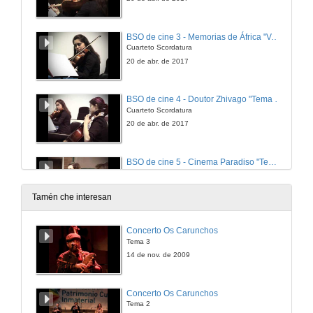
BSO de cine 3 - Memorias de África "Volando sobre África"
Cuarteto Scordatura
20 de abr. de 2017
BSO de cine 4 - Doutor Zhivago "Tema de Lara"
Cuarteto Scordatura
20 de abr. de 2017
BSO de cine 5 - Cinema Paradiso "Tema de amor"
Cuarteto Scordatura
20 de abr. de 2017
Tamén che interesan
BSO de cine 6 - Por una cabeza
Concerto Os Carunchos
Cuarteto Scordatura
Tema 3
20 de abr. de 2017
14 de nov. de 2009
A alfombra vermella do glamour
Concerto Os Carunchos
Moda e modistos no Cinema de Hollywood
Tema 2
20 de abr. de 2017