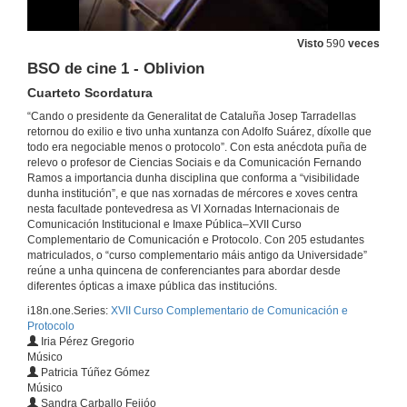
Visto
590
veces
A presentación de cartas credenciais
Cerimonial e Protocolo na Corte española
BSO de cine 1 - Oblivion
19 de abr. de 2017
Cuarteto Scordatura
“Cando o presidente da Generalitat de Cataluña Josep Tarradellas
O agasallo como elemento de comunicación cultural ao longo da historia
retornou do exilio e tivo unha xuntanza con Adolfo Suárez, díxolle que
Da civilización chinesa ao noso tempo
todo era negociable menos o protocolo”. Con esta anécdota puña de
19 de abr. de 2017
relevo o profesor de Ciencias Sociais e da Comunicación Fernando
Ramos a importancia dunha disciplina que conforma a “visibilidade
dunha institución”, e que nas xornadas de mércores e xoves centra
nesta facultade pontevedresa as VI Xornadas Internacionais de
A ofrenda do antigo Reino de Galicia
Cerimonial, tradición e política na Catedral de Lugo
Comunicación Institucional e Imaxe Pública–XVII Curso
Complementario de Comunicación e Protocolo. Con 205 estudantes
19 de abr. de 2017
matriculados, o “curso complementario máis antigo da Universidade”
reúne a unha quincena de conferenciantes para abordar desde
diferentes ópticas a imaxe pública das institucións.
Entrega do título de fillo predilecto
i18n.one.Series:
XVII Curso Complementario de Comunicación e
19 de abr. de 2017
Protocolo
Iria Pérez Gregorio
Músico
Patricia Túñez Gómez
A imaxe do poder como profesión
Músico
De mestres de cerimonias a xefes de protocolo
Sandra Carballo Feijóo
20 de abr. de 2017