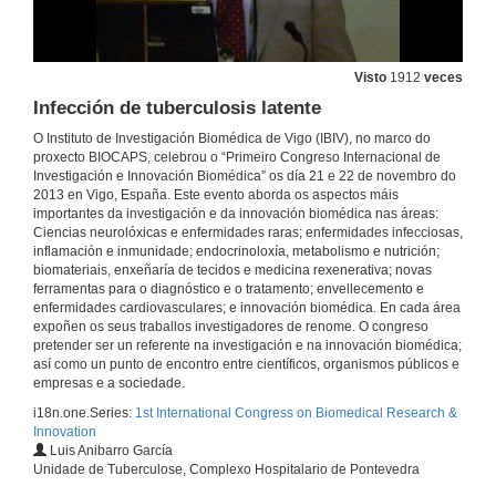
Questions. Creation of innovative technology-based companies in the public health system
Visto
1912
veces
22 de nov. de 2013
Infección de tuberculosis latente
O Instituto de Investigación Biomédica de Vigo (IBIV), no marco do
BIOCAPS (Biomedical Capacities Support Program)
proxecto BIOCAPS, celebrou o “Primeiro Congreso Internacional de
Investigación e Innovación Biomédica” os día 21 e 22 de novembro do
21 de nov. de 2013
2013 en Vigo, España. Este evento aborda os aspectos máis
importantes da investigación e da innovación biomédica nas áreas:
Ciencias neurolóxicas e enfermidades raras; enfermidades infecciosas,
Horizon 2020, un novo programa para a investigación e a innovación en Europa
inflamación e inmunidade; endocrinoloxía, metabolismo e nutrición;
biomateriais, enxeñaría de tecidos e medicina rexenerativa; novas
ferramentas para o diagnóstico e o tratamento; envellecemento e
21 de nov. de 2013
enfermidades cardiovasculares; e innovación biomédica. En cada área
expoñen os seus traballos investigadores de renome. O congreso
pretender ser un referente na investigación e na innovación biomédica;
Presentación de Andrew Mckenzie
así como un punto de encontro entre científicos, organismos públicos e
empresas e a sociedade.
21 de nov. de 2013
i18n.one.Series:
1st International Congress on Biomedical Research &
Innovation
Células linfoides innatas do grupo 2 na inmunidade e na enfermidade
Luis Anibarro García
Unidade de Tuberculose, Complexo Hospitalario de Pontevedra
21 de nov. de 2013