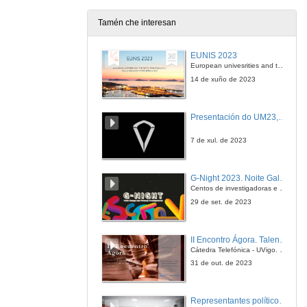
13 de abr. de 2010
Tamén che interesan
Xestionar Solicitudes
EUNIS 2023
13 de abr. de 2010
European univesrities and the digital transformation: challenges and opportunities ahead
14 de xuño de 2023
Consultar Solicitudes
Presentación do UM23, o novo monopraza de UVigo Motorsport
13 de abr. de 2010
7 de xul. de 2023
As Miñas Solicitudes
G-Night 2023. Noite Galega das Persoas Investigadoras. Conciencias creativas
13 de abr. de 2010
Centos de investigadoras e investigadores, decenas de actividades e sete cidades
29 de set. de 2023
Nova Solicitude
II Encontro Ágora. Talento e innovación na era da transformación dixital
13 de abr. de 2010
Cátedra Telefónica - UVigo. Espazos de innovación
31 de out. de 2023
Tramitar Solicitudes
Representantes políticos debaten sobre educación e xuventude no campus de Pontevedra
13 de abr. de 2010