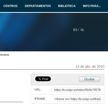
13 de abr. de 2010
CENTROS
DEPARTAMENTOS
BIBLIOTECA
INFO PARA...
Consultar Entidades Externas
13 de abr. de 2010
ES /
GL
Consultar Grupos de I+D
13 de abr. de 2010
ntratos
Buscador da Oferta
13 de abr. de 2010
13 de abr. de 2010
Nova Entidade Externa
Ocultar
13 de abr. de 2010
URL:
IFRAME:
Nova Demanda