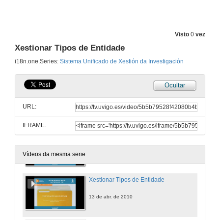
Xestionar Listas de Difusión
13 de abr. de 2010
Visto
0
vez
Xestionar Tipos de Entidade
Xestionar Actividades
i18n.one.Series:
Sistema Unificado de Xestión da Investigación
13 de abr. de 2010
Ocultar
Consultar Actividades
URL:
13 de abr. de 2010
IFRAME:
Nova Actividade
13 de abr. de 2010
Vídeos da mesma serie
Xestionar Tipos de Entidade
13 de abr. de 2010