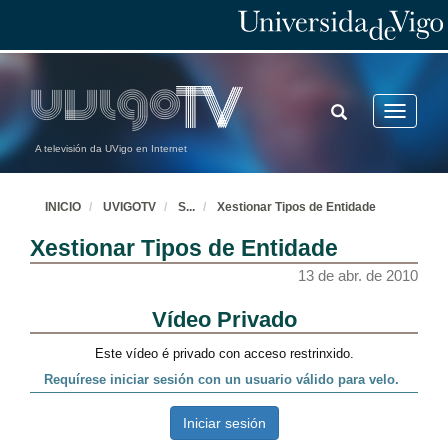
TOGGLE
Toggle
SEARCH
navigatio
A televisión da UVigo en Internet
INICIO
UVIGOTV
S
...
Xestionar Tipos de Entidade
Xestionar Tipos de Entidade
13 de abr. de 2010
Xertionar Categorías
13 de abr. de 2010