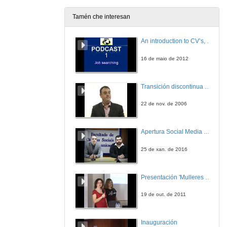
Tamén che interesan
Nova Convocatoria
An introduction to CV’s, letters, and job searching
13 de abr. de 2010
16 de maio de 2012
Nova Solicitude
Transición discontinua de partículas de microgel termosensible
13 de abr. de 2010
22 de nov. de 2006
Administrar organismos
Apertura Social Media Day 2016
13 de abr. de 2010
25 de xan. de 2016
Administrar tipos de axudas propias
Presentación 'Mulleres no software libre'
13 de abr. de 2010
19 de out. de 2011
Administrar tipos de solicitude
Inauguración
13 de abr. de 2010