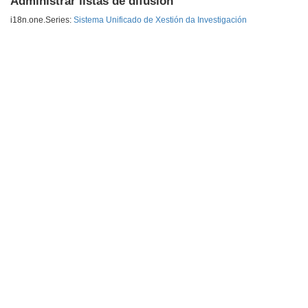
Administrar listas de difusión
i18n.one.Series:
Sistema Unificado de Xestión da Investigación