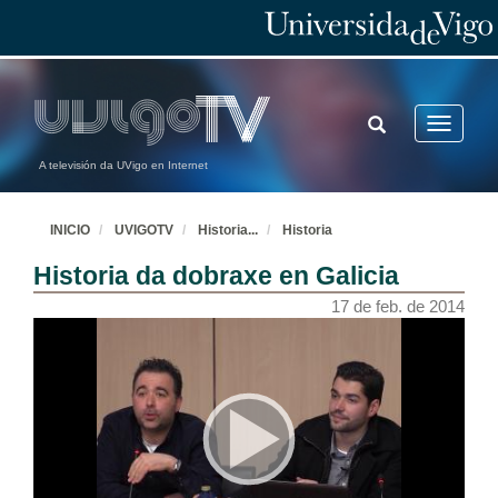
TOGGLE
Toggle
SEARCH
navigatio
A televisión da UVigo en Internet
INICIO
UVIGOTV
Historia
...
Historia
Historia da dobraxe en Galicia
17 de feb. de 2014