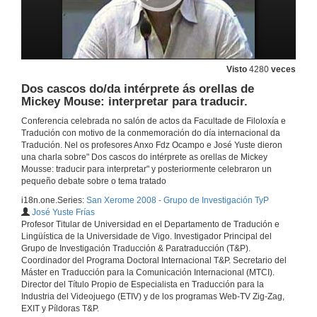
Visto
4280
veces
Dos cascos do/da intérprete ás orellas de
Mickey Mouse: interpretar para traducir.
Conferencia celebrada no salón de actos da Facultade de Filoloxía e
Tradución con motivo de la conmemoración do día internacional da
Tradución. Nel os profesores Anxo Fdz Ocampo e José Yuste dieron
una charla sobre" Dos cascos do intérprete as orellas de Mickey
Mousse: traducir para interpretar" y posteriormente celebraron un
pequeño debate sobre o tema tratado
i18n.one.Series:
San Xerome 2008 - Grupo de Investigación TyP
José Yuste Frías
Profesor Titular de Universidad en el Departamento de Tradución e
Lingüística de la Universidade de Vigo. Investigador Principal del
Grupo de Investigación Traducción & Paratraducción (T&P).
Coordinador del Programa Doctoral Internacional T&P. Secretario del
Máster en Traducción para la Comunicación Internacional (MTCI).
Director del Título Propio de Especialista en Traducción para la
Industria del Videojuego (ETIV) y de los programas Web-TV Zig-Zag,
EXIT y Píldoras T&P.