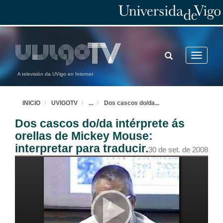
TOGGLE
Toggle
SEARCH
navigatio
A televisión da UVigo en Internet
INICIO
UVIGOTV
...
Dos cascos do/da
...
Dos cascos do/da intérprete ás
orellas de Mickey Mouse:
interpretar para traducir.
30 de set. de 2008