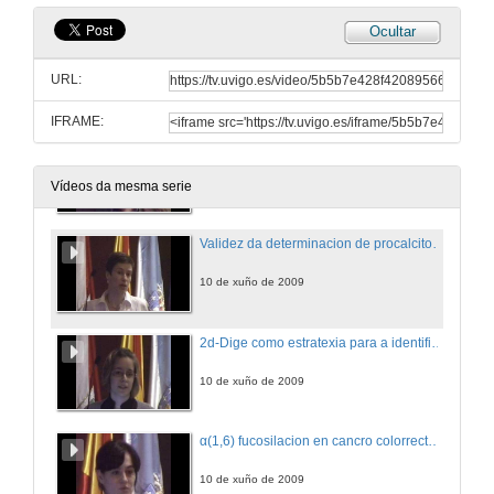
Ocultar
Manifestacions autoinmunes en pacentes con enfermidade de Kikuchi-Fujimoto.
URL:
10 de xuño de 2009
IFRAME:
O locus xenético das cadeas pesadas das inmunoglobulinas no reptil Anolis Carolinensiso.
10 de xuño de 2009
Vídeos da mesma serie
Validez da determinacion de procalcitonina e proteina c reactiva na diferenciacion entre derrame pleural maligno e benigno
10 de xuño de 2009
2d-Dige como estratexia para a identificacion de proteinas marcadoras en cancro de pulmon non microcitico
10 de xuño de 2009
α(1,6) fucosilacion en cancro colorrectal humano
10 de xuño de 2009