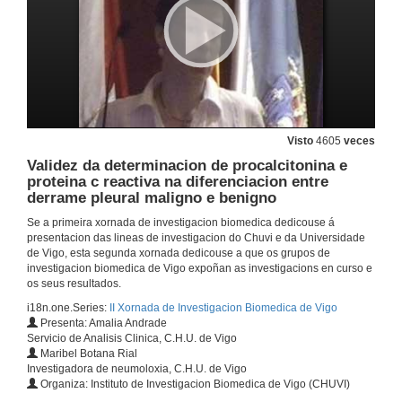
Sistema intelixente de comunicación para evalualo nivel de actividade física diaria das personas maiores.
10 de xuño de 2009
Turno de preguntas
Visto
4605
veces
10 de xuño de 2009
Validez da determinacion de procalcitonina e
proteina c reactiva na diferenciacion entre
derrame pleural maligno e benigno
Aplicacions da informática e as telecomunicacions nos servizos modernos de Neurofisioloxía Clínica.
Se a primeira xornada de investigacion biomedica dedicouse á
10 de xuño de 2009
presentacion das lineas de investigacion do Chuvi e da Universidade
de Vigo, esta segunda xornada dedicouse a que os grupos de
investigacion biomedica de Vigo expoñan as investigacions en curso e
Marcadores moleculares na identificación de xenotipos asociados á progresión da infección do VIH e a su utilidade para determinar hipersensibilidade a certos farmacos
os seus resultados.
i18n.one.Series:
II Xornada de Investigacion Biomedica de Vigo
10 de xuño de 2009
Presenta: Amalia Andrade
Servicio de Analisis Clinica, C.H.U. de Vigo
Maribel Botana Rial
Influenza dos factores xenéticos na hepatotoxicidade secundaria a fármacos antituberculosos en pacentes de orixe caucásico.
Investigadora de neumoloxia, C.H.U. de Vigo
Organiza: Instituto de Investigacion Biomedica de Vigo (CHUVI)
10 de xuño de 2009