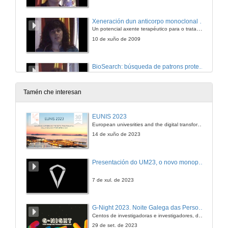
Xeneración dun anticorpo monoclonal humano IgM dirixido contra moléculas HLA de clase II
Un potencial axente terapéutico para o tratamento de neoplasias hematolóxicas
10 de xuño de 2009
BioSearch: búsqueda de patrons proteicos asociados a distintos tipos de cancro.
10 de xuño de 2009
Tamén che interesan
Valoración do Índice de saturación de transferrina (ist) como marcador de detección precoz de hemocromatosis. Prevalencia e xenotipo na población do sur de Galicia.
EUNIS 2023
European univesrities and the digital transformation: challenges and opportunities ahead
10 de xuño de 2009
14 de xuño de 2023
Deseño, Síntese e Caracterización de Novos Compostos con Actividade Biolóxica.
Presentación do UM23, o novo monopraza de UVigo Motorsport
10 de xuño de 2009
7 de xul. de 2023
Detección e caracterización de nanopartículas de ouro pexiladas como contraste ecográfico.
G-Night 2023. Noite Galega das Persoas Investigadoras. Conciencias creativas
Centos de investigadoras e investigadores, decenas de actividades e sete cidades
10 de xuño de 2009
29 de set. de 2023