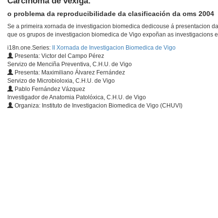
Carcinoma de vexiga:
o problema da reproducibilidade da clasificación da oms 2004
Se a primeira xornada de investigacion biomedica dedicouse á presentacion da
que os grupos de investigacion biomedica de Vigo expoñan as investigacions e
i18n.one.Series:
II Xornada de Investigacion Biomedica de Vigo
Presenta: Victor del Campo Pérez
Servizo de Menciña Preventiva, C.H.U. de Vigo
Presenta: Maximiliano Álvarez Fernández
Servizo de Microbioloxia, C.H.U. de Vigo
Pablo Fernández Vázquez
Investigador de Anatomia Patolóxica, C.H.U. de Vigo
Organiza: Instituto de Investigacion Biomedica de Vigo (CHUVI)