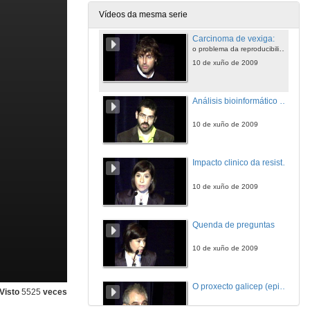
10 de xuño de 2009
Vídeos da mesma serie
Carcinoma de vexiga:
o problema da reproducibilidade da clasificación da oms 2004
10 de xuño de 2009
Análisis bioinformático e proteómico aplicado a enfermidade matastática do cáncer de próstata
10 de xuño de 2009
Impacto clinico da resistencia á antiagregación no contexto de angioplastia coronaria con implante de stent e a sua correlación con polimorfismos de receptores, en estudio xenético
10 de xuño de 2009
Quenda de preguntas
10 de xuño de 2009
O proxecto galicep (epidemioloxía da insuficiencia cardiaca en galicia)
Visto
5525
veces