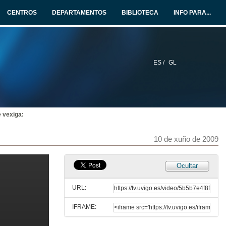
10 de xuño de 2009
CENTROS
DEPARTAMENTOS
BIBLIOTECA
INFO PARA...
Determinación de elementos minoritarios e traza en biopsias cancerixenas e non cancerixenas de mama mediante ICP-MS e ICP-OES utilizando dixestiion múltiple de baixo volumen
10 de xuño de 2009
ES /
GL
Tipos de VPH na poboación feminina galega
10 de xuño de 2009
 vexiga:
Quenda de preguntas
10 de xuño de 2009
10 de xuño de 2009
Infeccións do trato urinario e disminución do risco de cáncer de vexiga
Ocultar
10 de xuño de 2009
URL:
IFRAME:
Quenda de preguntas