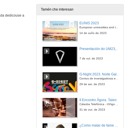
10 de xuño de 2009
Tamén che interesan
ada dedicouse a
Quenda de preguntas
EUNIS 2023
10 de xuño de 2009
European univesrities and the digital transformation: challenges and opportunities ahead
14 de xuño de 2023
Diagnóstico e valoración global do risco cardiovascular:
O proxecto Hygia
Presentación do UM23, o novo monopraza de UVigo Motorsport
10 de xuño de 2009
7 de xul. de 2023
Quenda de preguntas
G-Night 2023. Noite Galega das Persoas Investigadoras. Conciencias creativas
10 de xuño de 2009
Centos de investigadoras e investigadores, decenas de actividades e sete cidades
29 de set. de 2023
Interacción entre o Sevoflurano e o Propofol sobre o indice Biespectral durante anestesia xeral mediante un modelo de resposta de superficie
II Encontro Ágora. Talento e innovación na era da transformación dixital
10 de xuño de 2009
Cátedra Telefónica - UVigo. Espazos de innovación
31 de out. de 2023
Quenda de preguntas
¿Como matar de fame as bacterias?
10 de xuño de 2009