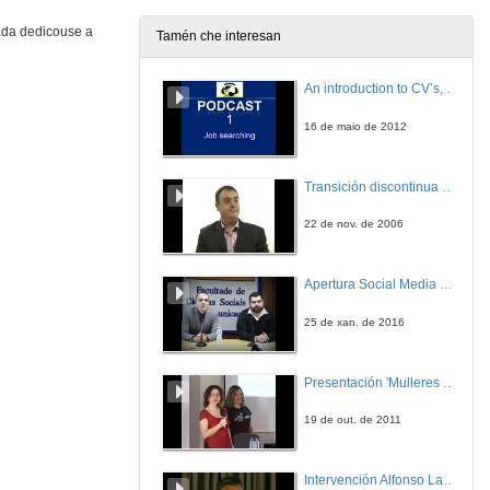
ada dedicouse a
Tamén che interesan
Intervención de Elsa Vázquez
An introduction to CV’s, letters, and job searching
10 de xuño de 2009
16 de maio de 2012
Intervención de Nieves Domínguez
Transición discontinua de partículas de microgel termosensible
10 de xuño de 2009
22 de nov. de 2006
Estudo do excesivo colapso dinámico da via aérea en pacientes con EPOC:
resultados preliminais
Apertura Social Media Day 2016
10 de xuño de 2009
25 de xan. de 2016
Validez das probas de liberación de interferon-gamma no estudio de persoas que estiverón en contacto con pacientes con tuberculosis pulmonar activa
Presentación 'Mulleres no software libre'
10 de xuño de 2009
19 de out. de 2011
Quenda de preguntas
Intervención Alfonso Lago Ferreiro
10 de xuño de 2009