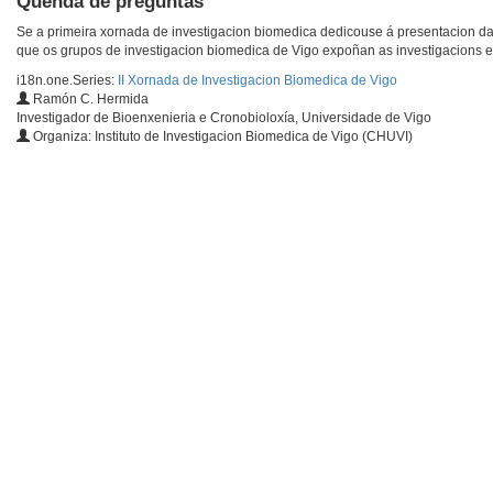
Quenda de preguntas
Se a primeira xornada de investigacion biomedica dedicouse á presentacion da
que os grupos de investigacion biomedica de Vigo expoñan as investigacions e
i18n.one.Series:
II Xornada de Investigacion Biomedica de Vigo
Ramón C. Hermida
Investigador de Bioenxenieria e Cronobioloxía, Universidade de Vigo
Organiza: Instituto de Investigacion Biomedica de Vigo (CHUVI)