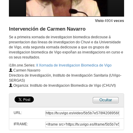
10 de xuño de 2009
Visto
4904
veces
Quenda de preguntas
Intervención de Carmen Navarro
10 de xuño de 2009
Se a primeira xornada de investigacion biomedica dedicouse á
presentacion das lineas de investigacion do Chuvi e da Universidade
de Vigo, esta segunda xornada dedicouse a que os grupos de
Diagnóstico e valoración global do risco cardiovascular:
investigacion biomedica de Vigo expoñan as investigacions en curso e
O proxecto Hygia
os seus resultados.
10 de xuño de 2009
i18n.one.Series:
II Xornada de Investigacion Biomedica de Vigo
Carmen Navarro
Directora de Investigación, Instituto de Investigación Sanitaria (UVigo-
Quenda de preguntas
SERGAS)
Organiza: Instituto de Investigacion Biomedica de Vigo (CHUVI)
10 de xuño de 2009
Ocultar
Interacción entre o Sevoflurano e o Propofol sobre o indice Biespectral durante anestesia xeral mediante un modelo de resposta de superficie
URL:
10 de xuño de 2009
IFRAME:
Quenda de preguntas