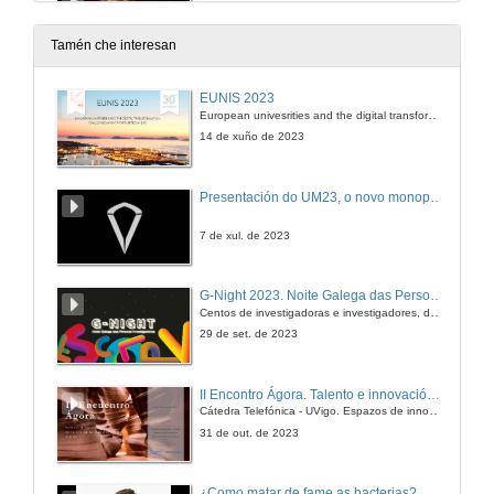
resultados preliminais
10 de xuño de 2009
Tamén che interesan
Validez das probas de liberación de interferon-gamma no estudio de persoas que estiverón en contacto con pacientes con tuberculosis pulmonar activa
EUNIS 2023
European univesrities and the digital transformation: challenges and opportunities ahead
10 de xuño de 2009
14 de xuño de 2023
Quenda de preguntas
Presentación do UM23, o novo monopraza de UVigo Motorsport
10 de xuño de 2009
7 de xul. de 2023
Zoonosis causada por Staphylococcus aureus resistente a meticilina (SARM) ST398
G-Night 2023. Noite Galega das Persoas Investigadoras. Conciencias creativas
Centos de investigadoras e investigadores, decenas de actividades e sete cidades
10 de xuño de 2009
29 de set. de 2023
Osteonecrosis asintomatica de cadeira en pacientes infectados polo virus de inmunodeficiencia human
II Encontro Ágora. Talento e innovación na era da transformación dixital
Cátedra Telefónica - UVigo. Espazos de innovación
10 de xuño de 2009
31 de out. de 2023
Quenda de preguntas
¿Como matar de fame as bacterias?