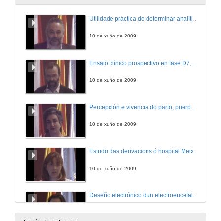
Utilidade práctica de determinar analíticas rápidas para diagnosticar síndrome coronario agudo, tromboembolismo pulmonar e insuficiencia cardiaca, nos dispositivos extrahospitalarios de urxencias
10 de xuño de 2009
Ensaio clínico prospectivo en fase D7, controlado,aleatorizado....para evaluar seguridade e eficacia da vacinación antitetánica en pacentes en Tratamento con Anticoagulantes Orais
10 de xuño de 2009
Percepción e vivencia do parto, puerperio e lactancia polas mulleres atendidas nos hospitais do servizo galego de saude. Técnica de grupos focais.
10 de xuño de 2009
Estudo das derivacions ó hospital Meixoeiro desde o PAC de Ponteareas.
10 de xuño de 2009
Deseño electrónico dun electroencefalógrafo de baixo coste basado en PC.
10 de xuño de 2009