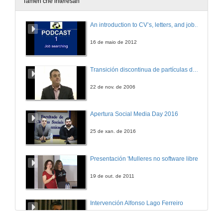
Tamén che interesan
Turno de preguntas
An introduction to CV’s, letters, and job searching
10 de xuño de 2009
16 de maio de 2012
Un modelo realista para a curva sensitométrica das películas GafChromicTM EBT basado na teoría da percolación.
Transición discontinua de partículas de microgel termosensible
10 de xuño de 2009
22 de nov. de 2006
Sistema intelixente de comunicación para evalualo nivel de actividade física diaria das personas maiores.
Apertura Social Media Day 2016
10 de xuño de 2009
25 de xan. de 2016
Turno de preguntas
Presentación 'Mulleres no software libre'
10 de xuño de 2009
19 de out. de 2011
Aplicacions da informática e as telecomunicacions nos servizos modernos de Neurofisioloxía Clínica.
Intervención Alfonso Lago Ferreiro
10 de xuño de 2009
13 de xuño de 2012