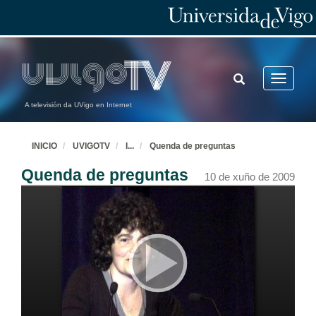
TOGGLE
Toggle
SEARCH
navigatio
A televisión da UVigo en Internet
INICIO
UVIGOTV
I
...
Quenda de preguntas
Quenda de preguntas
10 de xuño de 2009