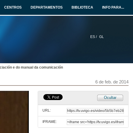
6 de feb. de 2014
CENTROS
DEPARTAMENTOS
BIBLIOTECA
INFO PARA...
Exclamado e magnífico reitor da universidade de Vigo
6 de feb. de 2014
ES /
GL
Presentación de Clara Bazán
6 de feb. de 2014
ciación e do manual da comunicación
Reputación, lexitimidade Social e grupos de Interese
6 de feb. de 2014
6 de feb. de 2014
Quenda de preguntas: Reputación, lexitimidade Social e grupos de Interese
Ocultar
6 de feb. de 2014
URL:
IFRAME:
Presentación de Sebastián Cebrián