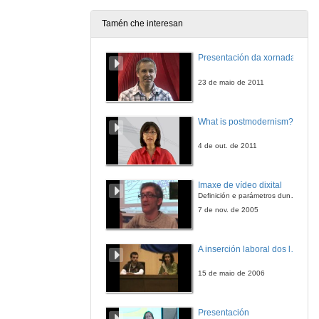
Tamén che interesan
O Chief Communications Officer del Futuro. Factores e funcións que fan dos Chief Communications Officers, profesionais de éxito
Presentación da xornada
6 de feb. de 2014
23 de maio de 2011
Comunicacións: Tendencias da comunicación corporativa e institucional
What is postmodernism?
6 de feb. de 2014
4 de out. de 2011
Quenda de preguntas: Tendencias da comunicación corporativa e institucional
Imaxe de vídeo dixital
6 de feb. de 2014
Definición e parámetros dunha imaxe dixital. Resolución e Aspecto. Profundidade da cor. Compresión. Frame por segundo. Entrelazado. Campos, cadros
7 de nov. de 2005
A formulación de novas estratexias de programación a partir da sinerxía entre medios: televisión, internet e dispositivos móbiles
A inserción laboral dos licenciados en Ciencias do Mar: a carreira investigadora
6 de feb. de 2014
15 de maio de 2006
As comunidades virtuais e as redes sociais vinculadas á produción de series de ficción españolas
Presentación
6 de feb. de 2014