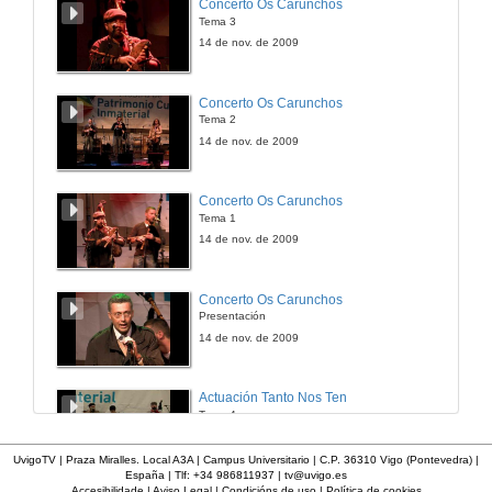
Concerto Os Carunchos
Tema 3
6 de feb. de 2014
14 de nov. de 2009
Presentación: Tendencias da comunicación corporativa e institucional
Concerto Os Carunchos
Tema 2
6 de feb. de 2014
14 de nov. de 2009
Comunicación, reputación e eficiencia na xestión dos servizos públicos
Concerto Os Carunchos
Tema 1
6 de feb. de 2014
14 de nov. de 2009
O modelo de comunicación integrada actual e as novas competencias requiridas
Concerto Os Carunchos
Presentación
6 de feb. de 2014
14 de nov. de 2009
O Chief Communications Officer del Futuro. Factores e funcións que fan dos Chief Communications Officers, profesionais de éxito
Actuación Tanto Nos Ten
Tema 4
6 de feb. de 2014
14 de nov. de 2009
UvigoTV | Praza Miralles. Local A3A | Campus Universitario | C.P. 36310 Vigo (Pontevedra) |
España | Tlf: +34 986811937 |
tv@uvigo.es
Comunicacións: Tendencias da comunicación corporativa e institucional
Accesibilidade
|
Aviso Legal
|
Condicións de uso
|
Política de cookies