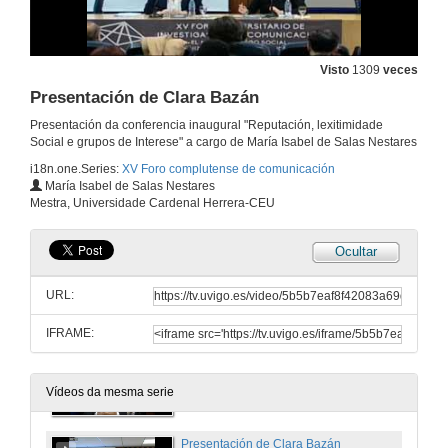
6 de feb. de 2014
Visto
1309
veces
Tenente alcalde de Pontevedra
Presentación de Clara Bazán
6 de feb. de 2014
Presentación da conferencia inaugural "Reputación, lexitimidade
Social e grupos de Interese" a cargo de María Isabel de Salas Nestares
i18n.one.Series:
XV Foro complutense de comunicación
Juan Benavides Delgado
María Isabel de Salas Nestares
Mestra, Universidade Cardenal Herrera-CEU
6 de feb. de 2014
Ocultar
Manuel Martín Algarra
URL:
6 de feb. de 2014
IFRAME:
Exclamado e magnífico reitor da universidade de Vigo
6 de feb. de 2014
Vídeos da mesma serie
Presentación de Clara Bazán