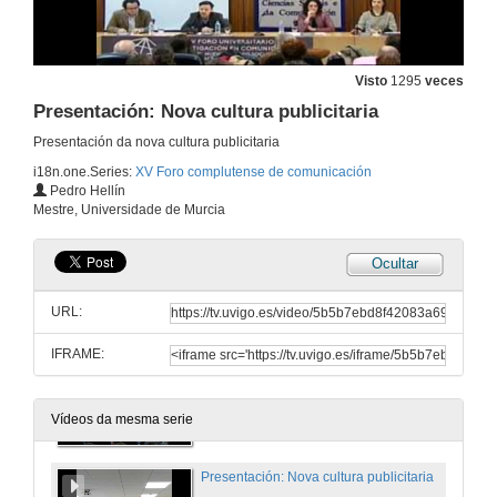
6 de feb. de 2014
Sensorconomy: xestión dos sensores dun smartphone para a creación de contidos audiovisuais
Visto
1295
veces
Presentación: Nova cultura publicitaria
6 de feb. de 2014
Presentación da nova cultura publicitaria
i18n.one.Series:
XV Foro complutense de comunicación
Vidas conectadas: tecnoloxía dixital e novas formas de comunicación interpersoal
Pedro Hellín
Mestre, Universidade de Murcia
6 de feb. de 2014
Ocultar
Comunicacións: Modelos produtivos para a mensaxe audiovisual
URL:
6 de feb. de 2014
IFRAME:
Quenda de preguntas: Modelos produtivos para a mensaxe audiovisual
6 de feb. de 2014
Vídeos da mesma serie
Presentación: Nova cultura publicitaria