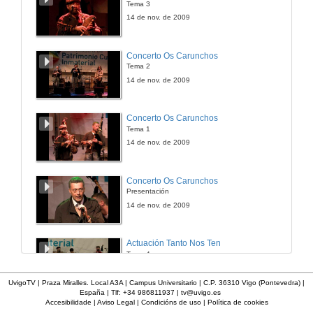
Tema 3
6 de feb. de 2014
14 de nov. de 2009
Presentación: O diálogo social formula esixencias profundas nos procesos de comunicación
Concerto Os Carunchos
Tema 2
6 de feb. de 2014
14 de nov. de 2009
O diálogo social formula esixencias profundas nos procesos de comunicación
Concerto Os Carunchos
Tema 1
6 de feb. de 2014
14 de nov. de 2009
Quenda de preguntas: O diálogo social formula esixencias profundas nos procesos de comunicación
Concerto Os Carunchos
Presentación
6 de feb. de 2014
14 de nov. de 2009
Clausura
Actuación Tanto Nos Ten
Tema 4
6 de feb. de 2014
14 de nov. de 2009
UvigoTV | Praza Miralles. Local A3A | Campus Universitario | C.P. 36310 Vigo (Pontevedra) |
España | Tlf: +34 986811937 |
tv@uvigo.es
Accesibilidade
|
Aviso Legal
|
Condicións de uso
|
Política de cookies
Actuación Tanto Nos Ten