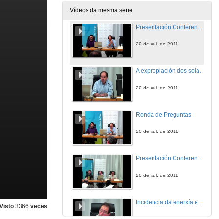
20 de xul. de 2011
Vídeos da mesma serie
Presentación Conferencia Calixto Escariz
20 de xul. de 2011
A expropiación dos solares eólicos: unha opción para os promotores.
20 de xul. de 2011
Ronda de Preguntas
20 de xul. de 2011
Presentación Conferencia José Luis Corral
20 de xul. de 2011
Incidencia da enerxía eólica no desenvolvemento rural. O punto de vista dos propietarios.
Visto
3366
veces
20 de xul. de 2011