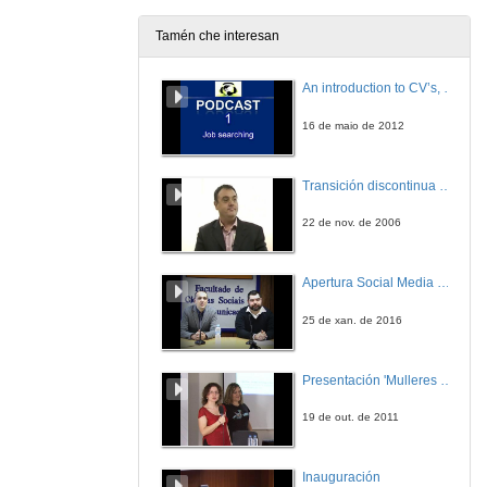
Tamén che interesan
Presentación Conferencia José Antonio Diéguez
An introduction to CV’s, letters, and job searching
20 de xul. de 2011
16 de maio de 2012
Incidencia da enerxía eólica no desenvolvemento rural. O punto de vista dos propietarios.
Transición discontinua de partículas de microgel termosensible
20 de xul. de 2011
22 de nov. de 2006
Ronda de Preguntas
Apertura Social Media Day 2016
20 de xul. de 2011
25 de xan. de 2016
Presentacion Conferencias Francesca Marín García e Xavier Agut Mompel e Anna Climent i Montllor
Presentación 'Mulleres no software libre'
20 de xul. de 2011
19 de out. de 2011
Conflitividade social no proxecto eólico de Hort de Sant Joan
Inauguración
20 de xul. de 2011