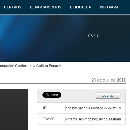
19 de xul. de 2011
CENTROS
DEPARTAMENTOS
BIBLIOTECA
INFO PARA...
Metodoloxía para a consideración da paisaxe na preparación de plans e proxectos de parques eólicos
19 de xul. de 2011
ES /
GL
Ronda de preguntas
19 de xul. de 2011
entación Conferencia Calixto Escariz
Presentación Conferencia Ángel Baquero Cardeñosa
20 de xul. de 2011
20 de xul. de 2011
Prevalencia en utilidade pública dos montes veciñais.
Ocultar
20 de xul. de 2011
URL:
IFRAME:
Ronda de Preguntas