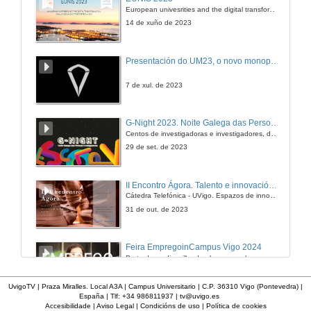
European univesrities and the digital transformation: challenges and opportunities ahead
18 de xul. de 2011
14 de xuño de 2023
Ronda de Preguntas
Presentación do UM23, o novo monopraza de UVigo Motorsport
18 de xul. de 2011
7 de xul. de 2023
Parques eólicos e rede natura en Galiza
G-Night 2023. Noite Galega das Persoas Investigadoras. Conciencias creativas
Centos de investigadoras e investigadores, decenas de actividades e sete cidades
19 de xul. de 2011
29 de set. de 2023
Ronda de preguntas
II Encontro Ágora. Talento e innovación na era da transformación dixital
Cátedra Telefónica - UVigo. Espazos de innovación
19 de xul. de 2011
31 de out. de 2023
Presentación Conferencia Francisco Arcos
Feira EmpregoinCampus Vigo 2024
Preto de medio millar de alumnas e alumnos buscan coñecer máis de preto as oportunidades que lles achegan as arredor de medio cento de empresas que participan na edición viguesa da feira. Xunto coa visita aos stands, durante a feria desenvólvense varias actividades complementarias, como obradoiros, conversas, mesas redondas ou o pasaporte de empregabilidade, un espazo no que poderán recibir asesoramento sobre o seu CV.
19 de xul. de 2011
29 de feb. de 2024
UvigoTV | Praza Miralles. Local A3A | Campus Universitario | C.P. 36310 Vigo (Pontevedra) |
España | Tlf: +34 986811937 |
tv@uvigo.es
Impacto de parques eólicos sobre a fauna en Galicia: aves e morcegos
Accesibilidade
|
Aviso Legal
|
Condicións de uso
|
Política de cookies
Imaxinémonos sen límites. Cátedras Telefónica