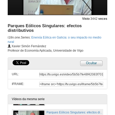
18 de xul. de 2011
Visto
3442
veces
Ronda de Preguntas
Parques Eólicos Singulares: efectos
18 de xul. de 2011
distributivos
i18n.one.Series:
Enerxía Eólica en Galicia: o seu impacto no medio
rural
Presentación Conferencia Cesar José Mera Rodríguez
Xavier Simón Fernández
Profesor de Economía Aplicada, Universidade de Vigo
18 de xul. de 2011
Ocultar
O Papel dos parques eólicos nos municipios galegos
URL:
18 de xul. de 2011
IFRAME:
Ronda de Preguntas
18 de xul. de 2011
Vídeos da mesma serie
Parques Eólicos Singulares: efectos distributivos