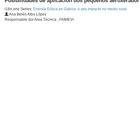
Posibilidades de aplicación dos pequenos aeroxerador
i18n.one.Series:
Enerxía Eólica en Galicia: o seu impacto no medio rural
Ana Belén Albo López
Responsable dol Area Técnica , FAIMEVI