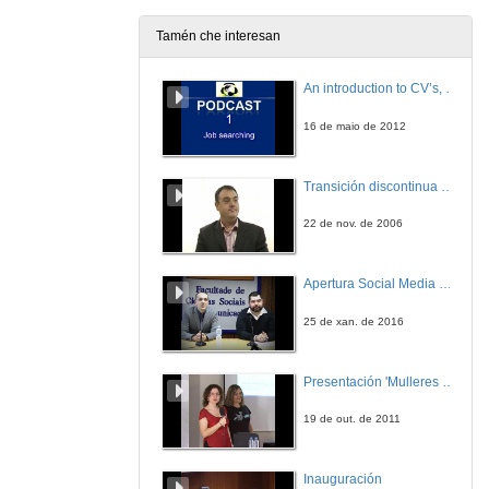
19 de xul. de 2011
Tamén che interesan
Ronda de preguntas
An introduction to CV’s, letters, and job searching
19 de xul. de 2011
16 de maio de 2012
Presentación Conferencia Francisco Arcos
Transición discontinua de partículas de microgel termosensible
19 de xul. de 2011
22 de nov. de 2006
Impacto de parques eólicos sobre a fauna en Galicia: aves e morcegos
Apertura Social Media Day 2016
19 de xul. de 2011
25 de xan. de 2016
Ronda de preguntas
Presentación 'Mulleres no software libre'
19 de xul. de 2011
19 de out. de 2011
Presentación Conferencia Xabier Pontevedra Pombal
Inauguración
19 de xul. de 2011