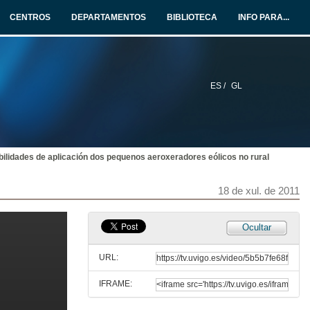
18 de xul. de 2011
CENTROS
DEPARTAMENTOS
BIBLIOTECA
INFO PARA...
O Papel dos parques eólicos nos municipios galegos
18 de xul. de 2011
ES /
GL
Ronda de Preguntas
18 de xul. de 2011
bilidades de aplicación dos pequenos aeroxeradores eólicos no rural
Parques Eólicos Singulares: efectos distributivos
18 de xul. de 2011
18 de xul. de 2011
Ronda de Preguntas
Ocultar
18 de xul. de 2011
URL:
IFRAME:
Presentación Conferencia Ana Belén Albo López