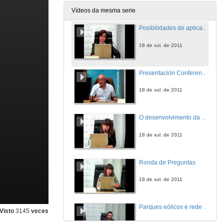
18 de xul. de 2011
Vídeos da mesma serie
Posibilidades de aplicación dos pequenos aeroxeradores eólicos no rural
18 de xul. de 2011
Presentación Conferencia Isabel Cancela de Abreu
18 de xul. de 2011
O desenvolvimento da energia eólica em Portugal
18 de xul. de 2011
Ronda de Preguntas
18 de xul. de 2011
Parques eólicos e rede natura en Galiza
Visto
3145
veces