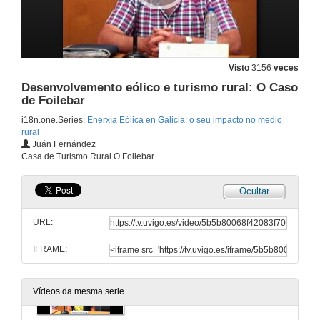
Presentacion Conferencias Francesca Marín García e Xavier Agut Mompel e Anna Climent i Montllor
20 de xul. de 2011
Visto
3156
veces
Conflitividade social no proxecto eólico de Hort de Sant Joan
Desenvolvemento eólico e turismo rural: O Caso
de Foilebar
20 de xul. de 2011
i18n.one.Series:
Enerxía Eólica en Galicia: o seu impacto no medio
rural
Virtudes y defectos de la energía eólica. El caso valenciano
Juán Fernández
Casa de Turismo Rural O Foilebar
20 de xul. de 2011
Ocultar
Ronda de Preguntas
URL:
20 de xul. de 2011
IFRAME:
Presentacion Conferencia Juán Fernández
Vídeos da mesma serie
20 de xul. de 2011