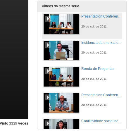
20 de xul. de 2011
Vídeos da mesma serie
Presentación Conferencia José Antonio Diéguez
20 de xul. de 2011
Incidencia da enerxía eólica no desenvolvemento rural. O punto de vista dos propietarios.
20 de xul. de 2011
Ronda de Preguntas
20 de xul. de 2011
Presentacion Conferencias Francesca Marín García e Xavier Agut Mompel e Anna Climent i Montllor
20 de xul. de 2011
Conflitividade social no proxecto eólico de Hort de Sant Joan
Visto
3339
veces