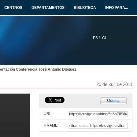
20 de xul. de 2011
CENTROS
DEPARTAMENTOS
BIBLIOTECA
INFO PARA...
Presentación Conferencia Calixto Escariz
20 de xul. de 2011
ES /
GL
A expropiación dos solares eólicos: unha opción para os promotores.
20 de xul. de 2011
entación Conferencia José Antonio Diéguez
Ronda de Preguntas
20 de xul. de 2011
20 de xul. de 2011
Presentación Conferencia José Luis Corral
Ocultar
20 de xul. de 2011
URL:
IFRAME:
Incidencia da enerxía eólica no desenvolvemento rural. O punto de vista dos propietarios.