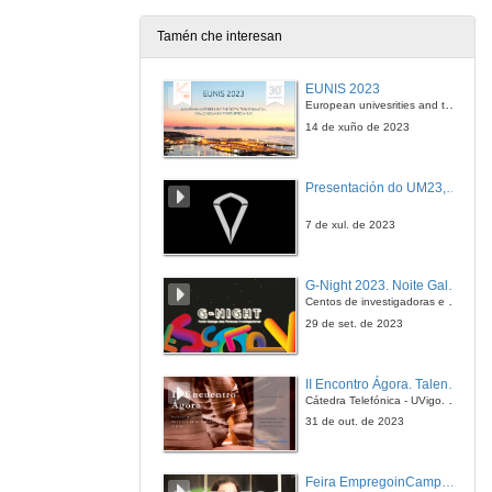
20 de xul. de 2011
Tamén che interesan
Virtudes y defectos de la energía eólica. El caso valenciano
EUNIS 2023
20 de xul. de 2011
European univesrities and the digital transformation: challenges and opportunities ahead
14 de xuño de 2023
Ronda de Preguntas
Presentación do UM23, o novo monopraza de UVigo Motorsport
20 de xul. de 2011
7 de xul. de 2023
Presentacion Conferencia Juán Fernández
G-Night 2023. Noite Galega das Persoas Investigadoras. Conciencias creativas
20 de xul. de 2011
Centos de investigadoras e investigadores, decenas de actividades e sete cidades
29 de set. de 2023
Desenvolvemento eólico e turismo rural: O Caso de Foilebar
II Encontro Ágora. Talento e innovación na era da transformación dixital
20 de xul. de 2011
Cátedra Telefónica - UVigo. Espazos de innovación
31 de out. de 2023
Ronda de Preguntas
Feira EmpregoinCampus Vigo 2024
20 de xul. de 2011