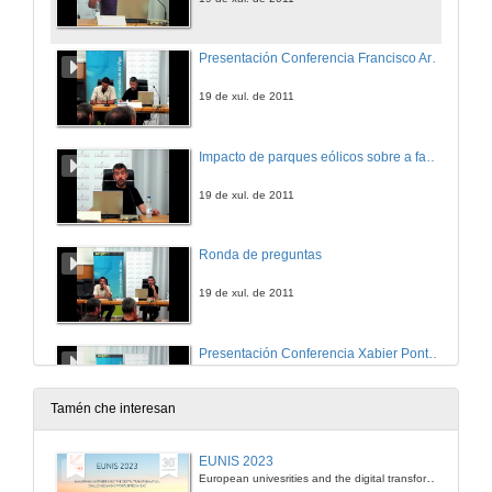
Presentación Conferencia Francisco Arcos
19 de xul. de 2011
Impacto de parques eólicos sobre a fauna en Galicia: aves e morcegos
19 de xul. de 2011
Ronda de preguntas
19 de xul. de 2011
Presentación Conferencia Xabier Pontevedra Pombal
19 de xul. de 2011
Tamén che interesan
Turbeiras de Montaña de Galicia e Plan Eólico: o caso da Serra do Xistral
EUNIS 2023
European univesrities and the digital transformation: challenges and opportunities ahead
19 de xul. de 2011