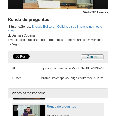
Visto
2811
veces
Presentación Conferencia Isabel Cancela de Abreu
Ronda de preguntas
18 de xul. de 2011
i18n.one.Series:
Enerxía Eólica en Galicia: o seu impacto no medio
rural
Damián Copena
O desenvolvimento da energia eólica em Portugal
Investigador, Facultade de Económicas e Empresariais, Universidade
de Vigo
18 de xul. de 2011
Ocultar
Ronda de Preguntas
URL:
18 de xul. de 2011
IFRAME:
Parques eólicos e rede natura en Galiza
19 de xul. de 2011
Vídeos da mesma serie
Ronda de preguntas
19 de xul. de 2011