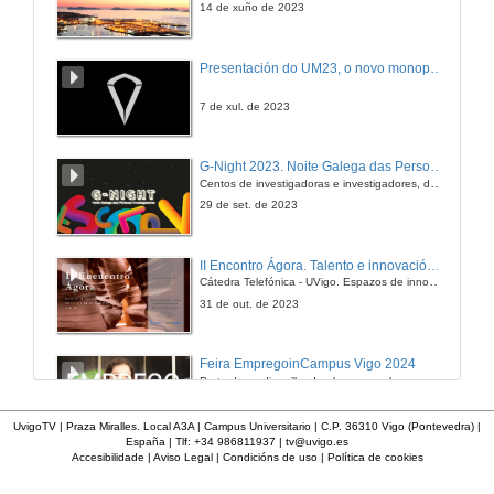
14 de xuño de 2023
Ronda de preguntas
Presentación do UM23, o novo monopraza de UVigo Motorsport
19 de xul. de 2011
7 de xul. de 2023
Presentación Conferencia Ana Martin Árboles
G-Night 2023. Noite Galega das Persoas Investigadoras. Conciencias creativas
Centos de investigadoras e investigadores, decenas de actividades e sete cidades
19 de xul. de 2011
29 de set. de 2023
Avaliación de impacto paisaxístico de parques eólicos en zonas rurais. Metodoloxía aplicada en estudos de impacto e integración paisaxística en Catalu
II Encontro Ágora. Talento e innovación na era da transformación dixital
Cátedra Telefónica - UVigo. Espazos de innovación
19 de xul. de 2011
31 de out. de 2023
Ronda de preguntas
Feira EmpregoinCampus Vigo 2024
Preto de medio millar de alumnas e alumnos buscan coñecer máis de preto as oportunidades que lles achegan as arredor de medio cento de empresas que participan na edición viguesa da feira. Xunto coa visita aos stands, durante a feria desenvólvense varias actividades complementarias, como obradoiros, conversas, mesas redondas ou o pasaporte de empregabilidade, un espazo no que poderán recibir asesoramento sobre o seu CV.
19 de xul. de 2011
29 de feb. de 2024
UvigoTV | Praza Miralles. Local A3A | Campus Universitario | C.P. 36310 Vigo (Pontevedra) |
España | Tlf: +34 986811937 |
tv@uvigo.es
Presentacion Conferencia Alejandro Gomez Villarino
Accesibilidade
|
Aviso Legal
|
Condicións de uso
|
Política de cookies
Imaxinémonos sen límites. Cátedras Telefónica
Sólo quen coñece as preguntas pode imaxinar novas respostas
19 de xul. de 2011