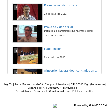
Presentación da xornada
23 de maio de 2011
Imaxe de vídeo dixital
Definición e parámetros dunha imaxe dixital. Resolución e Aspecto. Profundidade da cor. Compresión. Frame por segundo. Entrelazado. Campos, cadros
7 de nov. de 2005
Inauguración
8 de maio de 2010
A inserción laboral dos licenciados en Ciencias do Mar: a carreira investigadora
15 de maio de 2006
UvigoTV | Praza Miralles. Local A3A | Campus Universitario | C.P. 36310 Vigo (Pontevedra) |
España | Tlf: +34 986811937 |
tv@uvigo.es
Accesibilidade
|
Aviso Legal
|
Condicións de uso
|
Política de cookies
Apertura do acto
27 de xan. de 2012
Powered by
PuMuKIT 3.5.6