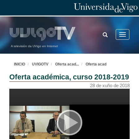
TOGGLE
Toggle
SEARCH
navigatio
A televisión da UVigo en Internet
INICIO
UVIGOTV
Oferta acad
...
Oferta acad
Oferta académica, curso 2018-2019
28 de xuño de 2018