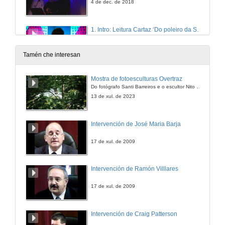
4 de dec. de 2018
1. Intro: Leitura Cartaz ‘Do poleiro da Sombra’ obra de Juan Gallego
Performance poético-musical (e visual) de Electroplasma
4 de dec. de 2018
Tamén che interesan
2.Recitado trechos 5/6 de O ano de 1993, José Saramago
Mostra de fotoesculturas Overtraz
Performance poético-musical (e visual) de Electroplasma
Do fotógrafo Santi Barreiros e o escultor Nito Contreras.
4 de dec. de 2018
13 de xul. de 2023
3. Fala-barato
Intervención de José Maria Barja
Performance poético-musical (e visual) de Electroplasma
4 de dec. de 2018
17 de xul. de 2009
4. Campos magnéticos
Intervención de Ramón Villlares
Performance poético-musical (e visual) de Electroplasma
4 de dec. de 2018
17 de xul. de 2009
5. O tigre
Intervención de Craig Patterson
Performance poético-musical (e visual) de Electroplasma