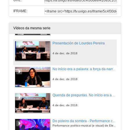
URL:
4 de dec. de 2018
IFRAME:
Rolda de preguntas. Lectura crítica de La balsa de piedra en el contexto sociopolítico actual del Estado Autonómico
4 de dec. de 2018
Vídeos da mesma serie
Presentación de Lourdes Pereira
4 de dec. de 2018
No início era a palavra: a força da narrativa saramaguiana na construção cinematográfica, a partir de O Homem Duplicado
4 de dec. de 2018
Quenda de preguntas. No início era a palavra: a força da narrativa saramaguiana na construção cinematográfica, a partir de O Homem Duplicado
4 de dec. de 2018
Do poleiro da sombra - Performance completa
Performance poético-musical (e visual) de Electroplasma