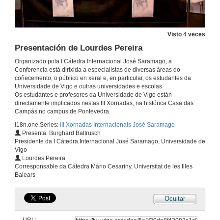
4 de dec. de 2018
Lectura crítica de La balsa de piedra en el contexto sociopolítico actual del Estado Autonómico
Visto
4
veces
Intervención de Lucía Carrera
Presentación de Lourdes Pereira
4 de dec. de 2018
Organizado pola I Cátedra Internacional José Saramago, a
Conferencia está dirixida a especialistas de diversas áreas do
Lectura crítica de La balsa de piedra en el contexto sociopolítico actual del Estado Autonómico
coñecemento, o público en xeral e, en particular, os estudantes da
Intervención de Pablo Loureiro
Universidade de Vigo e outras universidades e escolas.
4 de dec. de 2018
Os estudantes e profesores da Universidade de Vigo están
directamente implicados nestas III Xornadas, na histórica Casa das
Campás no campus de Pontevedra.
Lectura crítica de La balsa de piedra en el contexto sociopolítico actual del Estado Autonómico
i18n.one.Series:
III Xornadas Internacionais José Saramago
Intervención de Lorena Durán
Presenta: Burghard Baltrusch
4 de dec. de 2018
Presidente da I Cátedra Internacional José Saramago, Universidade de
Vigo
Lourdes Pereira
Lectura crítica de La balsa de piedra en el contexto sociopolítico actual del Estado Autonómico
Corresponsable da Cátedra Mário Cesariny, Universitat de les Illes
Intervención de: Hugo García y Alejandro Virgós
Balears
4 de dec. de 2018
Ocultar
Lectura crítica de "La balsa de piedra" no contexto sociopolítico actual do Estado Autonómico
Intervención de Celso Cancela Outeda