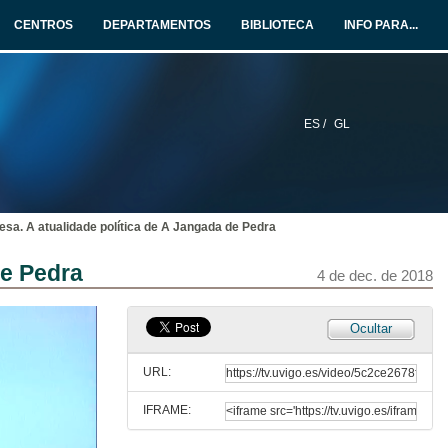
4 de dec. de 2018
CENTROS
DEPARTAMENTOS
BIBLIOTECA
INFO PARA...
Formigas que levantam a cabeça como cães: a escrita resistente em Levantado do chão, de José Saramago
4 de dec. de 2018
ES /
GL
Rolda de preguntas. Língua e espaços, poder e resistência em Saramago
4 de dec. de 2018
sa. A atualidade política de A Jangada de Pedra
Presentación dos compoñentes da mesa: Monumentos e espaço ficcional: ficções e realidades em O ano da morte de Ricardo Reis
de Pedra
4 de dec. de 2018
4 de dec. de 2018
Monumentos e espaço ficcional: ficções e realidades em O ano da morte de Ricardo Reis
Ocultar
4 de dec. de 2018
URL:
IFRAME:
Rolda de preguntas. Monumentos e espaço ficcional: ficções e realidades em O ano da morte de Ricardo Reis