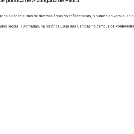
de política de A Jangada de Pedra
ida a especialistas de diversas áreas do coñecemento, o público en xeral e, en pa
cados nestas III Xornadas, na histórica Casa das Campás no campus de Pontevedra