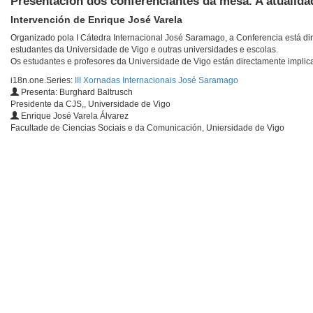
Presentación dos conferenciantes da mesa. A atualida
Intervención de Enrique José Varela
Organizado pola I Cátedra Internacional José Saramago, a Conferencia está dirix
estudantes da Universidade de Vigo e outras universidades e escolas.
Os estudantes e profesores da Universidade de Vigo están directamente impli
i18n.one.Series:
III Xornadas Internacionais José Saramago
Presenta: Burghard Baltrusch
Presidente da CJS,, Universidade de Vigo
Enrique José Varela Álvarez
Facultade de Ciencias Sociais e da Comunicación, Uniersidade de Vigo