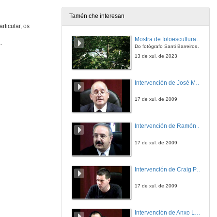
4 de dec. de 2018
Tamén che interesan
rticular, os
Lectura crítica de "La balsa de piedra" no contexto sociopolítico actual do Estado Autonómico
Intervención de Celso Cancela Outeda
Mostra de fotoesculturas Overtraz
.
4 de dec. de 2018
Do fotógrafo Santi Barreiros e o escultor Nito Contreras.
13 de xul. de 2023
Rolda de preguntas. Lectura crítica de La balsa de piedra en el contexto sociopolítico actual del Estado Autonómico
Intervención de José Maria Barja
4 de dec. de 2018
17 de xul. de 2009
Presentación de Lourdes Pereira
Intervención de Ramón Villlares
4 de dec. de 2018
17 de xul. de 2009
No início era a palavra: a força da narrativa saramaguiana na construção cinematográfica, a partir de O Homem Duplicado
Intervención de Craig Patterson
4 de dec. de 2018
17 de xul. de 2009
Quenda de preguntas. No início era a palavra: a força da narrativa saramaguiana na construção cinematográfica, a partir de O Homem Duplicado
Intervención de Anxo Lorenzo
4 de dec. de 2018