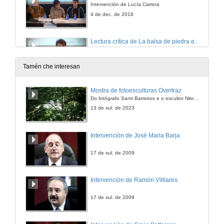
Intervención de Lucía Carrera
4 de dec. de 2018
Lectura crítica de La balsa de piedra en el contexto sociopolítico actual del Estado Autonómico
Intervención de Pablo Loureiro
4 de dec. de 2018
Tamén che interesan
Lectura crítica de La balsa de piedra en el contexto sociopolítico actual del Estado Autonómico
Mostra de fotoesculturas Overtraz
Intervención de Lorena Durán
Do fotógrafo Santi Barreiros e o escultor Nito Contreras.
4 de dec. de 2018
13 de xul. de 2023
Lectura crítica de La balsa de piedra en el contexto sociopolítico actual del Estado Autonómico
Intervención de José Maria Barja
Intervención de: Hugo García y Alejandro Virgós
4 de dec. de 2018
17 de xul. de 2009
Lectura crítica de "La balsa de piedra" no contexto sociopolítico actual do Estado Autonómico
Intervención de Ramón Villlares
Intervención de Celso Cancela Outeda
4 de dec. de 2018
17 de xul. de 2009
Rolda de preguntas. Lectura crítica de La balsa de piedra en el contexto sociopolítico actual del Estado Autonómico