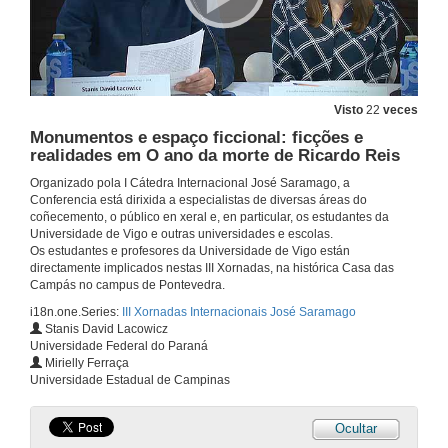
Conferencia
3 de dec. de 2018
Rolda de preguntas. A Jangada de Pedra como personagem: da consciência de si à construção de um modelo alternativo para a sociedade capitalista
Visto
22
veces
3 de dec. de 2018
Monumentos e espaço ficcional: ficções e
realidades em O ano da morte de Ricardo Reis
Presentación das conferenciantes da mesa: Língua e espaços, poder e resistência em Saramago
Organizado pola I Cátedra Internacional José Saramago, a
Conferencia está dirixida a especialistas de diversas áreas do
4 de dec. de 2018
coñecemento, o público en xeral e, en particular, os estudantes da
Universidade de Vigo e outras universidades e escolas.
Os estudantes e profesores da Universidade de Vigo están
A língua do poder segundo José Saramago
directamente implicados nestas III Xornadas, na histórica Casa das
Campás no campus de Pontevedra.
4 de dec. de 2018
i18n.one.Series:
III Xornadas Internacionais José Saramago
Stanis David Lacowicz
Universidade Federal do Paraná
Formigas que levantam a cabeça como cães: a escrita resistente em Levantado do chão, de José Saramago
Mirielly Ferraça
Universidade Estadual de Campinas
4 de dec. de 2018
Ocultar
Rolda de preguntas. Língua e espaços, poder e resistência em Saramago