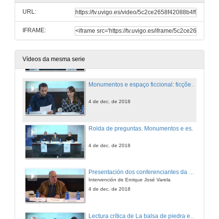
URL:
4 de dec. de 2018
IFRAME:
Presentación dos compoñentes da mesa: Monumentos e espaço ficcional: ficções e realidades em O ano da morte de Ricardo Reis
4 de dec. de 2018
Vídeos da mesma serie
Monumentos e espaço ficcional: ficções e realidades em O ano da morte de Ricardo Reis
4 de dec. de 2018
Rolda de preguntas. Monumentos e espaço ficcional: ficções e realidades em O ano da morte de Ricardo Reis
4 de dec. de 2018
Presentación dos conferenciantes da mesa. A atualidade política de A Jangada de Pedra
Intervención de Enrique José Varela
4 de dec. de 2018
Lectura crítica de La balsa de piedra en el contexto sociopolítico actual del Estado Autonómico