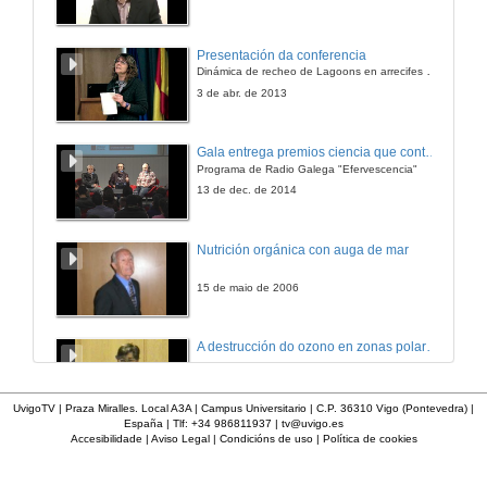
Presentación da conferencia
Dinámica de recheo de Lagoons en arrecifes de coral
3 de abr. de 2013
Gala entrega premios ciencia que conta 2014. Fundación Barrié
Programa de Radio Galega "Efervescencia"
13 de dec. de 2014
Nutrición orgánica con auga de mar
15 de maio de 2006
A destrucción do ozono en zonas polares e a súa relación co cambio climático.
8 de maio de 2008
UvigoTV | Praza Miralles. Local A3A | Campus Universitario | C.P. 36310 Vigo (Pontevedra) |
España | Tlf: +34 986811937 |
tv@uvigo.es
Accesibilidade
|
Aviso Legal
|
Condicións de uso
|
Política de cookies
Acto inaugural
17 de out. de 2006