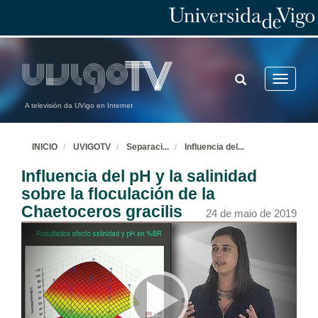
TOGGLE
Toggle
SEARCH
navigatio
A televisión da UVigo en Internet
INICIO
UVIGOTV
Separaci
...
Influencia del
...
Influencia del pH y la salinidad
sobre la floculación de la
Chaetoceros gracilis
24 de maio de 2019