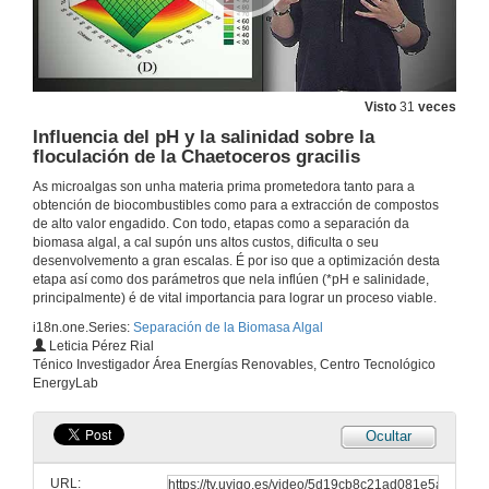
Visto
31
veces
Influencia del pH y la salinidad sobre la
floculación de la Chaetoceros gracilis
As microalgas son unha materia prima prometedora tanto para a
obtención de biocombustibles como para a extracción de compostos
de alto valor engadido. Con todo, etapas como a separación da
biomasa algal, a cal supón uns altos custos, dificulta o seu
desenvolvemento a gran escalas. É por iso que a optimización desta
etapa así como dos parámetros que nela inflúen (*pH e salinidade,
principalmente) é de vital importancia para lograr un proceso viable.
i18n.one.Series:
Separación de la Biomasa Algal
Leticia Pérez Rial
Ténico Investigador Área Energías Renovables, Centro Tecnológico
EnergyLab
Ocultar
URL: