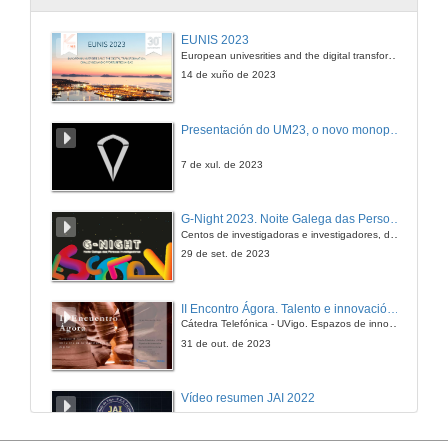
Deseño de moldes para inxección de plásticos (Parte II)
EUNIS 2023
European univesrities and the digital transformation: challenges and opportunities ahead
5 de xul. de 2006
14 de xuño de 2023
Posta a punto no sector de procesado de polímeros en automoción
Presentación do UM23, o novo monopraza de UVigo Motorsport
5 de xul. de 2006
7 de xul. de 2023
Fase de industrialización no sector de procesado de polímeros en automoción
G-Night 2023. Noite Galega das Persoas Investigadoras. Conciencias creativas
Centos de investigadoras e investigadores, decenas de actividades e sete cidades
5 de xul. de 2006
29 de set. de 2023
Procesos de industrialización e fabricación: fases, medios e fluxos, optimizacións
II Encontro Ágora. Talento e innovación na era da transformación dixital
Cátedra Telefónica - UVigo. Espazos de innovación
5 de xul. de 2006
31 de out. de 2023
Procesos de control de calidade dos productos
Vídeo resumen JAI 2022
5 de xul. de 2006
13 de xan. de 2023