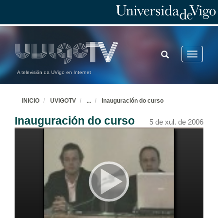
TOGGLE
Toggle
SEARCH
navigatio
A televisión da UVigo en Internet
INICIO
UVIGOTV
...
Inauguración do curso
Inauguración do curso
5 de xul. de 2006