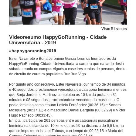
Visto
51
veces
Videoresumo HappyGoRunning - Cidade
Universitaria - 2019
#happygorunning2019
Ester Navarrete e Borja Jerónimo García foron os triunfadores da
HappyGoRunning-Cidade Universitaria, a carreira que na tarde desta
sábado reuniu no campus vigués a case tres centos de persoas, dentro
do circuíto de carreira populares RunRun Vigo.
Por quinto ano consecutivo, Ester Navarrete, cun tempo de 34 minutos
e 40 segundos, proclamouse vencedora da categoría feminina mentres
que Borja Jerónimo Martínez completou os 10 km da proba en 31
minutos e 08 segundos, proclamándose vencedor da masculina. O
podio feminino completouno Leticia Fernández (00:36:15) e Sandra
Mosquera (00:37:11) e o masculino Daniel Bergiela (00:32:29) e Víctor
Hugo Pacheco (00:33:45).
En total, participaron 261 persoas entre as categorías masculina e
feminina na distancia de 10 km e outras 53 na distancia de 6,6 km, na
que se impuxeron Ismael Táboas, cun tempo de 00:23:15 e María del