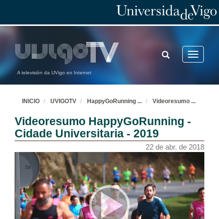
TOGGLE
Toggle
SEARCH
navigatio
A televisión da UVigo en Internet
INICIO
UVIGOTV
HappyGoRunning
...
Videoresumo
...
Videoresumo HappyGoRunning -
Cidade Universitaria - 2019
22 de abr. de 2018