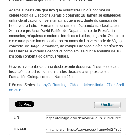
Carmen Cotovad que entrou en meta con 00:31:44.
Ademais, nesta cita que tivo que adiantarse un día por mor da
celebración da Eleccións Xerais o domingo 28, tamén se estableceu
unha clasificación universitaria, na que a estudante do campus de
Pontevedra Leticia Fernández foi primeira (segunda na clasificación
Xeral) e o profesor David Patiño, do Departamento de Enxeñaría
mecánica, máquinas e motores térmicos e fluídos, segundo. O terceiro
e o cuarto posto tamén acabaron en mans da Universidade de Vigo, en
concreto, de Jorge Fernández, do campus de Vigo e Aída Martínez do
de Ourense. A xornada deportiva completouse cunha andaina de 10
km pola contorna do campus vigués.
Grazas á vertente solidaria deste evento deportivo, 1 euros de cada
inscrición de todas as modalidades doarase a un proxecto da
Fundación Galega contra o Narcotráfico
i18n.one.Series:
HappyGoRunning - Cidade Universitaria - 27 de Abril
de 2019
Ocultar
URL:
IFRAME: