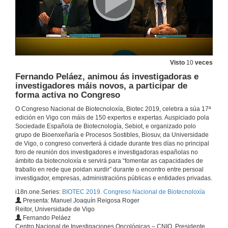
Visto
10
veces
Fernando Peláez, animou ás investigadoras e
investigadores máis novos, a participar de
forma activa no Congreso
O Congreso Nacional de Biotecnoloxía, Biotec 2019, celebra a súa 17ª
edición en Vigo con máis de 150 expertos e expertas. Auspiciado pola
Sociedade Española de Biotecnología, Sebiot, e organizado polo
grupo de Bioenxeñaría e Procesos Sostibles, Biosuv, da Universidade
de Vigo, o congreso converterá á cidade durante tres días no principal
foro de reunión dos investigadores e investigadoras españolas no
ámbito da biotecnoloxía e servirá para “fomentar as capacidades de
traballo en rede que poidan xurdir” durante o encontro entre persoal
investigador, empresas, administracións públicas e entidades privadas.
i18n.one.Series:
BIOTEC 2019. Congreso Nacional de Biotecnoloxía
Presenta: Manuel Joaquín Reigosa Roger
Reitor, Universidade de Vigo
Fernando Peláez
Centro Nacional de Investigaciones Oncológicas – CNIO. Presidente