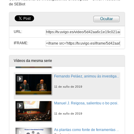
de SEBiot
Ocultar
O mundo caracterízase cada vez máis polo coñecemento e por unha capacidade de saber relacionada coa investigación
Intervención de Abel Caballero
URL:
11 de xuño de 2019
IFRAME:
Mª Asunción Longo agradece a Sebiot o apostar por Vigo como sede do congreso
11 de xuño de 2019
Vídeos da mesma serie
Fernando Peláez, animou ás investigadoras e investigadores máis novos, a participar de forma activa no Congreso
11 de xuño de 2019
Manuel J. Reigosa, salientou o bo posicionamento da biotecnoloxía en España e a necesidade de seguir traballando para ter un bo desenvolvemento de futuro
11 de xuño de 2019
As plantas como fonte de ferramentas para o desenvolvemento da agricultura molecular e a tecnoloxía nanobiolóxica