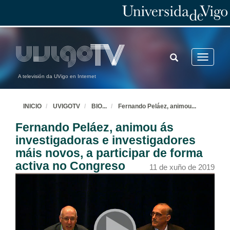
TOGGLE
Toggle
SEARCH
navigatio
A televisión da UVigo en Internet
INICIO
UVIGOTV
BIO
...
Fernando Peláez, animou
...
Fernando Peláez, animou ás
investigadoras e investigadores
máis novos, a participar de forma
activa no Congreso
11 de xuño de 2019