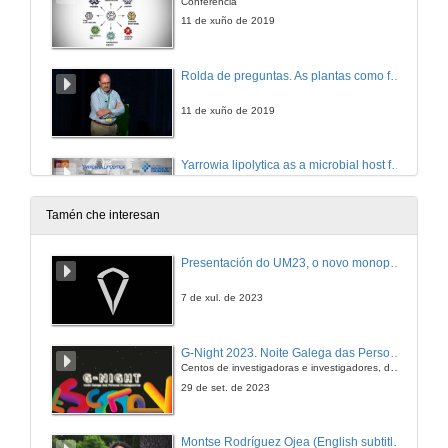
Conferencia
11 de xuño de 2019
Rolda de preguntas. As plantas como fonte de ferramentas para o desenvolvemento da agricultura molecular e a tecnoloxía nanobiolóxica
11 de xuño de 2019
Yarrowia lipolytica as a microbial host for flavors and fragrances production
Conference
11 de xuño de 2019
Tamén che interesan
Questions. Yarrowia lipolytica as a microbial host for flavors and fragrances production
Presentación do UM23, o novo monopraza de UVigo Motorsport
11 de xuño de 2019
7 de xul. de 2023
Presentación de Angel Carracedo
G-Night 2023. Noite Galega das Persoas Investigadoras. Conciencias creativas
Centos de investigadoras e investigadores, decenas de actividades e sete cidades
11 de xuño de 2019
29 de set. de 2023
Uso de tecnoloxías xenómicas para a predición de risco en enfermidades comúns
Montse Rodríguez Ojea (English subtitles)