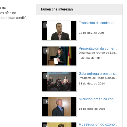
a de
Tamén che interesan
res días no
Biotecnoloxía e industria
ue poidan xurdir”
Mesa redonda
Transición discontinua de partículas de microgel termosensible
13 de xuño de 2019
22 de nov. de 2006
Rolda de preguntas. Biotecnoloxía e industria
Presentación da conferencia
13 de xuño de 2019
Dinámica de recheo de Lagoons en arrecifes de coral
3 de abr. de 2013
Clausura de Biotec 2019
Gala entrega premios ciencia que conta 2014. Fundación Barrié
13 de xuño de 2019
Programa de Radio Galega "Efervescencia"
13 de dec. de 2014
Nutrición orgánica con auga de mar
15 de maio de 2006
A destrucción do ozono en zonas polares e a súa relación co cambio climático.