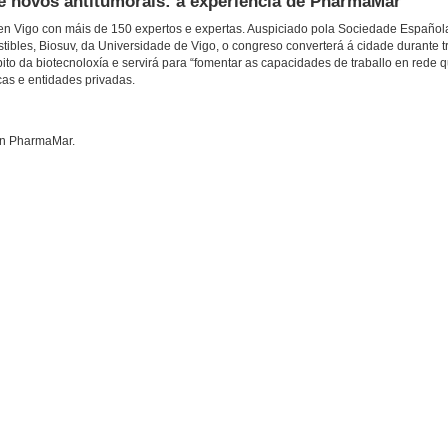
e novos antitumorais: a experiencia de PharmaMar
 en Vigo con máis de 150 expertos e expertas. Auspiciado pola Sociedade Español
ibles, Biosuv, da Universidade de Vigo, o congreso converterá á cidade durante t
ito da biotecnoloxía e servirá para “fomentar as capacidades de traballo en rede q
cas e entidades privadas.
 en PharmaMar.