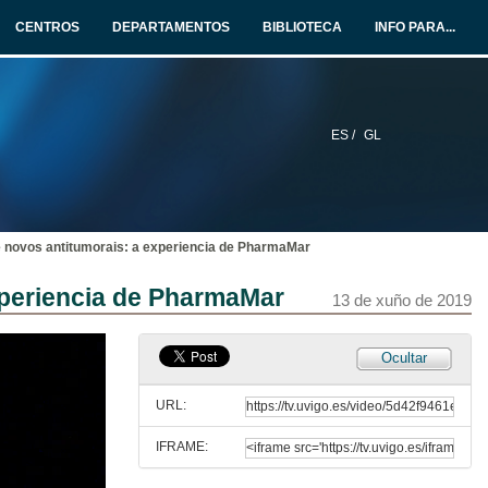
12 de xuño de 2019
CENTROS
DEPARTAMENTOS
BIBLIOTECA
INFO PARA...
Entrega do premio SEBiot Mozos Investigadores e presentación de Fernando López Gallego
12 de xuño de 2019
ES /
GL
Enxeñería metabólica in vitro na interface entre materiais sólidos e encimas
12 de xuño de 2019
 novos antitumorais: a experiencia de PharmaMar
Rolda de preguntas. Enxeñería metabólica in vitro na interface entre materiais sólidos e encimas
xperiencia de PharmaMar
12 de xuño de 2019
13 de xuño de 2019
Presentación de Fernando de la Calle
Ocultar
13 de xuño de 2019
URL:
IFRAME:
Microbioma mariño como fonte de novos antitumorais: a experiencia de PharmaMar