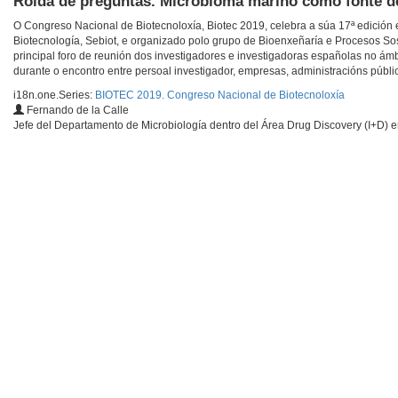
Rolda de preguntas. Microbioma mariño como fonte d
O Congreso Nacional de Biotecnoloxía, Biotec 2019, celebra a súa 17ª edición
Biotecnología, Sebiot, e organizado polo grupo de Bioenxeñaría e Procesos Sost
principal foro de reunión dos investigadores e investigadoras españolas no ámb
durante o encontro entre persoal investigador, empresas, administracións públi
i18n.one.Series:
BIOTEC 2019. Congreso Nacional de Biotecnoloxía
Fernando de la Calle
Jefe del Departamento de Microbiología dentro del Área Drug Discovery (I+D)