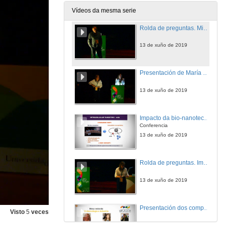
13 de xuño de 2019
Vídeos da mesma serie
Rolda de preguntas. Microbioma mariño como fonte de novos antitumorais: a experiencia de PharmaMar
13 de xuño de 2019
Presentación de María José Alonso
13 de xuño de 2019
Impacto da bio-nanotecnoloxía no desenvolvemento de novos medicamentos
Conferencia
13 de xuño de 2019
Rolda de preguntas. Impacto da bio-nanotecnoloxía no desenvolvemento de novos medicamentos
13 de xuño de 2019
Presentación dos compoñentes da Mesa Redonda: Biotecnoloxía e industria
Visto
5
veces
13 de xuño de 2019