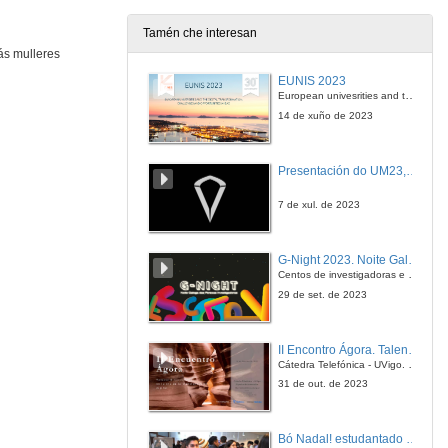
13 de xan. de 2023
Tamén che interesan
ás mulleres
Ana Cambón Periscal (English subtitles)
EUNIS 2023
European univesrities and the digital transformation: challenges and opportunities ahead
13 de xan. de 2023
14 de xuño de 2023
Sara Rodriguez Ferreiro
Presentación do UM23, o novo monopraza de UVigo Motorsport
13 de xan. de 2023
7 de xul. de 2023
Sara Rodriguez Ferreiro (English subtitles)
G-Night 2023. Noite Galega das Persoas Investigadoras. Conciencias creativas
Centos de investigadoras e investigadores, decenas de actividades e sete cidades
13 de xan. de 2023
29 de set. de 2023
Queres ser unha muller STEAM? Escola de Enxeñaría Industrial
II Encontro Ágora. Talento e innovación na era da transformación dixital
Cátedra Telefónica - UVigo. Espazos de innovación
30 de xan. de 2023
31 de out. de 2023
Do you want to be a STEAM woman? Industrial Engineering
Bó Nadal! estudantado internacional da Universidade de Vigo