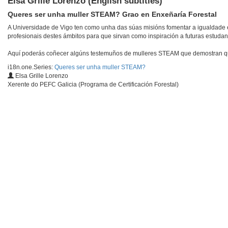
Elsa Grille Lorenzo (English subtitles)
Queres ser unha muller STEAM? Grao en Enxeñaría Forestal
A Universidade de Vigo ten como unha das súas misións fomentar a igualdade en
profesionais destes ámbitos para que sirvan como inspiración a futuras estudan
Aquí poderás coñecer algúns testemuños de mulleres STEAM que demostran que 
i18n.one.Series:
Queres ser unha muller STEAM?
Elsa Grille Lorenzo
Xerente do PEFC Galicia (Programa de Certificación Forestal)