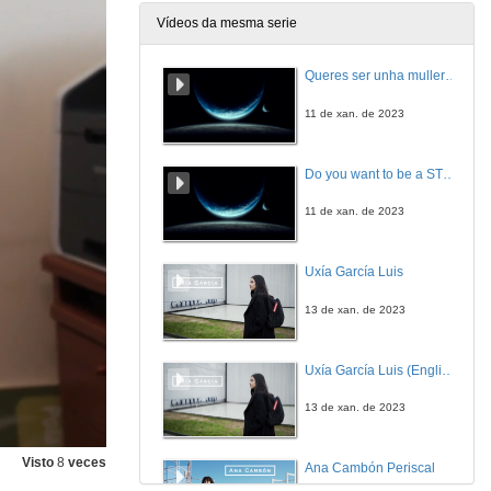
Vídeos da mesma serie
Queres ser unha muller STEAM? Grao en Enxeñaría Aeroespacial
11 de xan. de 2023
Do you want to be a STEAM woman? Aeronautical and Space Engineering
11 de xan. de 2023
Uxía García Luis
13 de xan. de 2023
Uxía García Luis (English subtitles)
13 de xan. de 2023
Visto
8
veces
Ana Cambón Periscal