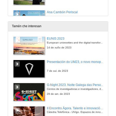
Ana Cambón Periscal
13 de xan. de 2023
Tamén che interesan
Ana Cambón Periscal (English subtitles)
EUNIS 2023
European univesrities and the digital transformation: challenges and opportunities ahead
13 de xan. de 2023
14 de xuño de 2023
Sara Rodriguez Ferreiro
Presentación do UM23, o novo monopraza de UVigo Motorsport
13 de xan. de 2023
7 de xul. de 2023
Sara Rodriguez Ferreiro (English subtitles)
G-Night 2023. Noite Galega das Persoas Investigadoras. Conciencias creativas
Centos de investigadoras e investigadores, decenas de actividades e sete cidades
13 de xan. de 2023
29 de set. de 2023
Queres ser unha muller STEAM? Escola de Enxeñaría Industrial
II Encontro Ágora. Talento e innovación na era da transformación dixital
Cátedra Telefónica - UVigo. Espazos de innovación
30 de xan. de 2023