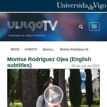
TOGGLE
Toggle
SEARCH
navigatio
A televisión da UVigo en Internet
INICIO
UVIGOTV
Queres
...
Montse Rodríguez Oj
Montse Rodríguez Ojea (English
subtitles)
30 de xul. de 2021