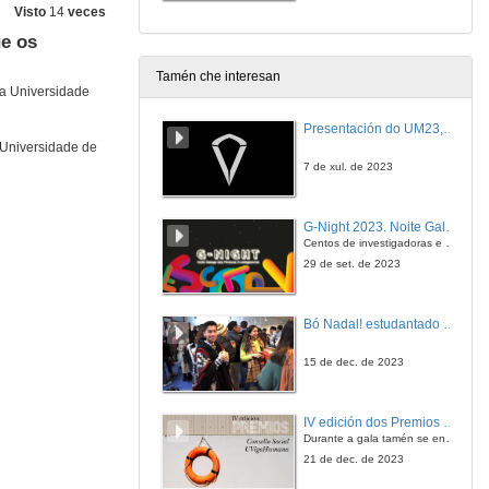
Visto
14
veces
ue os
Tamén che interesan
da Universidade
Presentación do UM23, o novo monopraza de UVigo Motorsport
 Universidade de
7 de xul. de 2023
G-Night 2023. Noite Galega das Persoas Investigadoras. Conciencias creativas
Centos de investigadoras e investigadores, decenas de actividades e sete cidades
29 de set. de 2023
Bó Nadal! estudantado internacional da Universidade de Vigo
15 de dec. de 2023
IV edición dos Premios Consello Social UVigo Humana
Durante a gala tamén se entregaron os galardóns aos mellores TFG e TFM en materia de Axenda 2030
21 de dec. de 2023