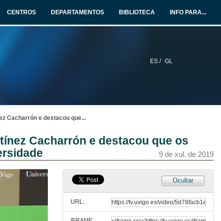
CENTROS
DEPARTAMENTOS
BIBLIOTECA
INFO PARA...
ES /
GL
nez Cacharrón e destacou que
...
rtínez Cacharrón e destacou que os
ersidade
9 de xul. de 2019
Ocultar
URL:
IFRAME: