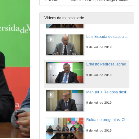
Apertura do acto
Vídeos da mesma serie
9 de xul. de 2019
Luís Espada destacou que con esta web, a Universidade de Vigo convértese na primeira de España en incluír información sobre as súas persoas tituladas desde o ano da súa creación
9 de xul. de 2019
Ernesto Pedrosa, agradeceu a "laboriosa e heroica” dedicación de Espada e Martínez Cacharrón e destacou que os egresados e as egresadas constitúen un “elemento imprescindible” para a Universidade
9 de xul. de 2019
Manuel J. Reigosa destaca a importancia de ter unha canle de comunicación cos egresados e egresadas
9 de xul. de 2019
Rolda de preguntas. Observatorio de Personas Tituladas da Universidade de Vigo
9 de xul. de 2019