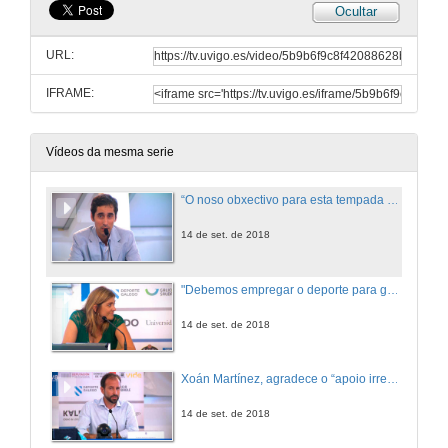
Ocultar
URL:
IFRAME:
Vídeos da mesma serie
“O noso obxectivo para esta tempada é manter a categoría”
14 de set. de 2018
"Debemos empregar o deporte para gañar destrezas e valores como o compromiso, o compañeirismo, a integración, a igualdade ou o traballo en equipo"
14 de set. de 2018
Xoán Martínez, agradece o “apoio irrenunciable que sempre temos recibido da Universidade”
14 de set. de 2018