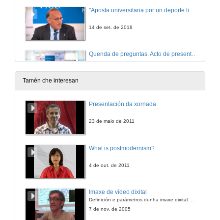
"Aposta universitaria por un deporte limpo, no que a competición é dura e intensa pero no que, ao tempo, sempre se mantén o respecto e o agarimo polo rival”
14 de set. de 2018
Quenda de preguntas. Acto de presentación do kaleido Universidade de Vigo Rugby Club
14 de set. de 2018
Tamén che interesan
Presentación da xornada
23 de maio de 2011
What is postmodernism?
4 de out. de 2011
Imaxe de vídeo dixital
Definición e parámetros dunha imaxe dixital. Resolución e Aspecto. Profundidade da cor. Compresión. Frame por segundo. Entrelazado. Campos, cadros
7 de nov. de 2005