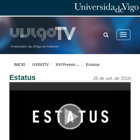
TOGGLE
Toggle
SEARCH
navigatio
A televisión da UVigo en Internet
INICIO
UVIGOTV
XVI Premio
...
Estatus
Estatus
26 de set. de 2018