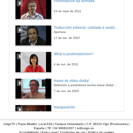
Presentación da xornada
23 de maio de 2011
Traducción editorial: calidade e xestión de proxectos
Apertura
17 de set. de 2007
What is postmodernism?
4 de out. de 2011
Imaxe de vídeo dixital
Definición e parámetros dunha imaxe dixital. Resolución e Aspecto. Profundidade da cor. Compresión. Frame por segundo. Entrelazado. Campos, cadros
7 de nov. de 2005
Inauguración
8 de maio de 2010
UvigoTV | Praza Miralles. Local A3A | Campus Universitario | C.P. 36310 Vigo (Pontevedra) |
España | Tlf: +34 986811937 |
tv@uvigo.es
Accesibilidade
|
Aviso Legal
|
Condicións de uso
|
Política de cookies