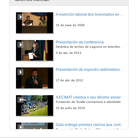
A inserción laboral dos licenciados en Ciencias do Mar: a carreira investigadora
15 de maio de 2006
Presentación da conferencia
Dinámica de recheo de Lagoons en arrecifes de coral
3 de abr. de 2013
Presentación de espectro-radiómetros ASD
17 de abr. de 2012
A ECIMAT celebra o seu décimo aniversario
A estación de Toralla conmemora a efeméride asinando un convenio coa Universidad del País Vasco
10 de xuño de 2016
Gala entrega premios ciencia que conta 2014. Fundación Barrié
Programa de Radio Galega "Efervescencia"
13 de dec. de 2014