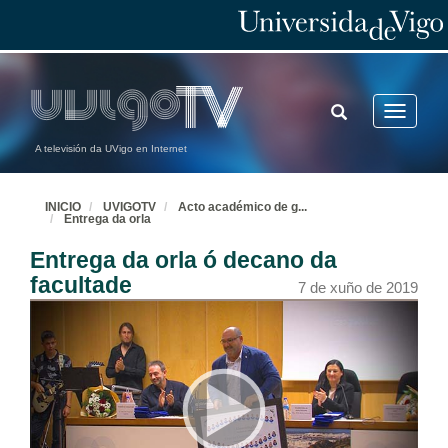
TOGGLE
Toggle
SEARCH
navigatio
A televisión da UVigo en Internet
INICIO
UVIGOTV
Acto académico de g
...
Entrega da orla
Entrega da orla ó decano da
facultade
7 de xuño de 2019