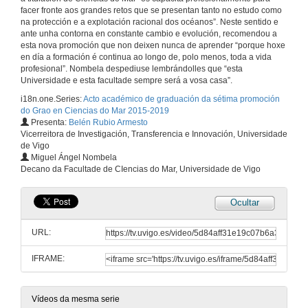
facer fronte aos grandes retos que se presentan tanto no estudo como
na protección e a explotación racional dos océanos”. Neste sentido e
Benvida ó acto e presentación das autoridades
ante unha contorna en constante cambio e evolución, recomendou a
esta nova promoción que non deixen nunca de aprender “porque hoxe
7 de xuño de 2019
en día a formación é continua ao longo de, polo menos, toda a vida
profesional”. Nombela despediuse lembrándolles que “esta
Universidade e esta facultade sempre será a vosa casa”.
Intervención de Abel Caballero, Alcalde de Vigo
i18n.one.Series:
Acto académico de graduación da sétima promoción
do Grao en Ciencias do Mar 2015-2019
7 de xuño de 2019
Presenta:
Belén Rubio Armesto
Vicerreitora de Investigación, Transferencia e Innovación, Universidade
de Vigo
Intervención de Jorge de los Bueis, presidente da Asociación de Oceanógrafos de Galicia
Miguel Ángel Nombela
Decano da Facultade de CIencias do Mar, Universidade de Vigo
7 de xuño de 2019
Ocultar
Intervención de Soledad García Gil. Catedrática do Departamento de Geociencias
URL:
7 de xuño de 2019
IFRAME:
Intervención de Juan José Pasantes. Profesor do departamento de Biología
Vídeos da mesma serie
7 de xuño de 2019