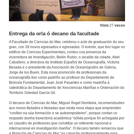
Visto
27
veces
Entrega da orla ó decano da facultade
A Facultade de Ciencias do Mar, celebrou o acto de graduación do seu
grao, con 39 novos egresados e egresadas. O evento, que tivo lugar no
edificio de Ciencias Experimentais, contou coa presenza da
vicerreitora de Investigación, Belén Rubio; o alcalde da cidade, Abel
Caballero; a directora do Instituto Español de Oceanografía, Victoria
Besada e o presidente da Asociación de Oceanógrafos de Galicia,
Jorge de los Bueis. Esta nova promoción de profesionais da
oceanografía tivo como padriño ao profesor do Departamento de
Bioloxía Fundamental, Juan José Pasantes e como madriña á
catedrática do Departamento de Xeociencias Mariñas e Ordenación do
Territorio Soledad García Gil.
Acto académico de graduación da sétima promoción do Grao en Ciencias do Mar 2015-2019
Acto Completo
O decano de Ciencias do Mar, Miguel Ángel Nombela, recomendoulles
7 de xuño de 2019
aos novos titulados e tituladas que nesta nova etapa que emprenden
“confíen na súa formación e se autoempoderen”, porque contan co
respaldo dunha traxectoria académica “sólida porque foi achegada por
Actuación Musical del grupo Ventoleira
un claustro de profesores que constitúe un referente nacional e
internacional en investigación mariña”. O decano tamén remarcou que
7 de xuño de 2019
a titulación de Ciencias do Mar “os capacita profesionalmente para