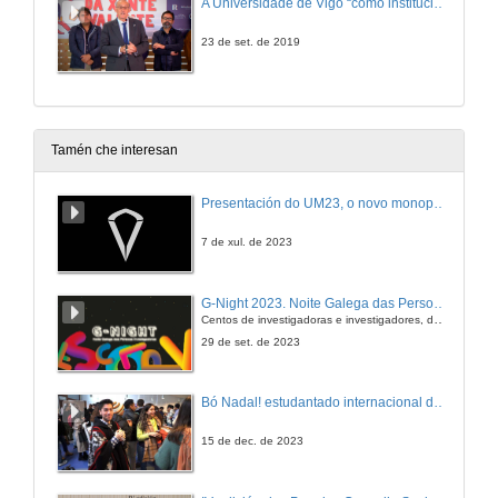
A Universidade de Vigo “como institución inserida na sociedade, aspira a que Galicia sexa un lugar mellor para vivir, agarimoso co medio ambiente, igualitario”
23 de set. de 2019
Tamén che interesan
Presentación do UM23, o novo monopraza de UVigo Motorsport
7 de xul. de 2023
G-Night 2023. Noite Galega das Persoas Investigadoras. Conciencias creativas
Centos de investigadoras e investigadores, decenas de actividades e sete cidades
29 de set. de 2023
Bó Nadal! estudantado internacional da Universidade de Vigo
15 de dec. de 2023