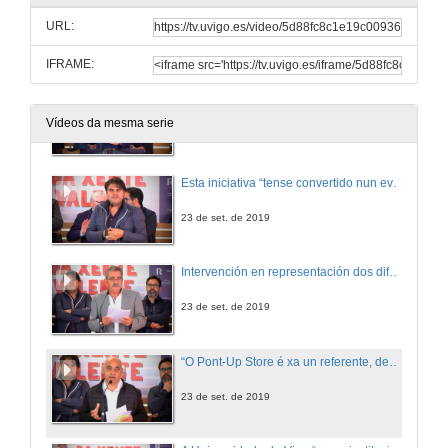
URL:
IFRAME:
"Este ano detectamos un incremento da calidade dos proxectos, o 40% procedentes das vilas e do rural"
Vídeos da mesma serie
23 de set. de 2019
Esta iniciativa “tense convertido nun evento fundamental para o emprendemento en Galicia”
23 de set. de 2019
Intervención en representación dos diferentes patrocinadores
23 de set. de 2019
“O Pont-Up Store é xa un referente, dentro e fóra de Pontevedra”
23 de set. de 2019