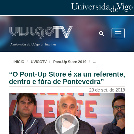
TOGGLE
Toggle
SEARCH
navigatio
A televisión da UVigo en Internet
INICIO
UVIGOTV
Pont-Up Store 2019
...
“O Pont-Up Store é xa un referente,
dentro e fóra de Pontevedra”
23 de set. de 2019