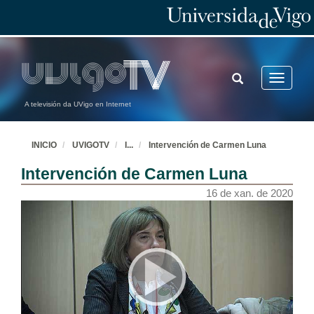
TOGGLE
Toggle
SEARCH
navigatio
A televisión da UVigo en Internet
INICIO
UVIGOTV
I
...
Intervención de Carmen Luna
Intervención de Carmen Luna
16 de xan. de 2020