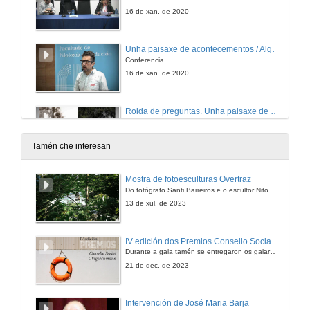
16 de xan. de 2020
Unha paisaxe de acontecementos / Algunhas contradicións (non só persoais) ao redor de violencia e representación
Conferencia
16 de xan. de 2020
Rolda de preguntas. Unha paisaxe de acontecementos / Algunhas contradicións (non só persoais) ao redor de violencia e representación
16 de xan. de 2020
Tamén che interesan
Presentación de Lorna Shaughnessy
Mostra de fotoesculturas Overtraz
Do fotógrafo Santi Barreiros e o escultor Nito Contreras.
17 de xan. de 2020
13 de xul. de 2023
The Injured Past
IV edición dos Premios Consello Social UVigo Humana
The Challenges of Recalling and Recording Violence in Poems
Durante a gala tamén se entregaron os galardóns aos mellores TFG e TFM en materia de Axenda 2030
17 de xan. de 2020
21 de dec. de 2023
Questions. The Injured Past
Intervención de José Maria Barja