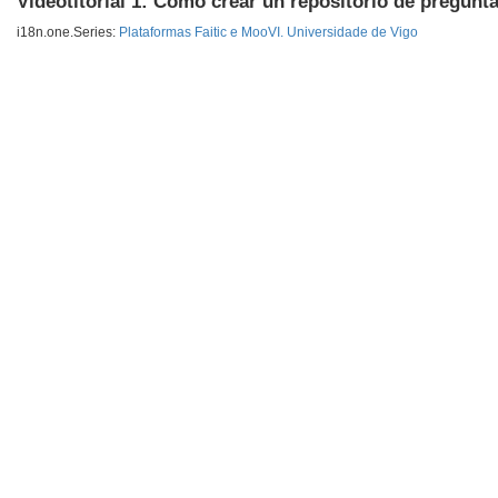
Videotitorial 1: Como crear un repositorio de preguntas
i18n.one.Series:
Plataformas Faitic e MooVI. Universidade de Vigo