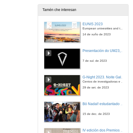
11 de maio de 2020
Tamén che interesan
Videotitorial 6: Como ver as cualificacións do estudantado utilizando Moodle dentro da plataforma Faitic
EUNIS 2023
11 de maio de 2020
European univesrities and the digital transformation: challenges and opportunities ahead
14 de xuño de 2023
Videotutorial 7. Exportar preguntas de Claroline a Moodle
Presentación do UM23, o novo monopraza de UVigo Motorsport
28 de abr. de 2021
7 de xul. de 2023
Videotutorial 8. Importar preguntas de Claroline a Moodle
G-Night 2023. Noite Galega das Persoas Investigadoras. Conciencias creativas
28 de abr. de 2021
Centos de investigadoras e investigadores, decenas de actividades e sete cidades
29 de set. de 2023
Videotutorial 9. Migrar documentos de Claroline a Moodle
Bó Nadal! estudantado internacional da Universidade de Vigo
28 de abr. de 2021
15 de dec. de 2023
Videotutorial 10. Recuperar documentos migrados de Claroline a Moodle
IV edición dos Premios Consello Social UVigo Humana
28 de abr. de 2021